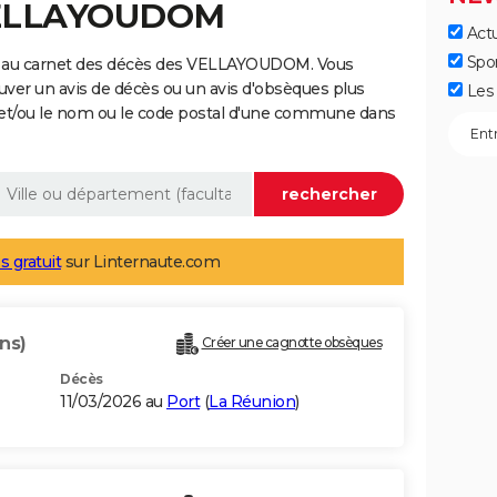
 VELLAYOUDOM
Actu
Spo
e au carnet des décès des VELLAYOUDOM. Vous
uver un avis de décès ou un avis d'obsèques plus
Les 
 et/ou le nom ou le code postal d'une commune dans
s gratuit
sur Linternaute.com
ns)
Créer une cagnotte obsèques
Décès
11/03/2026 au
Port
(
La Réunion
)