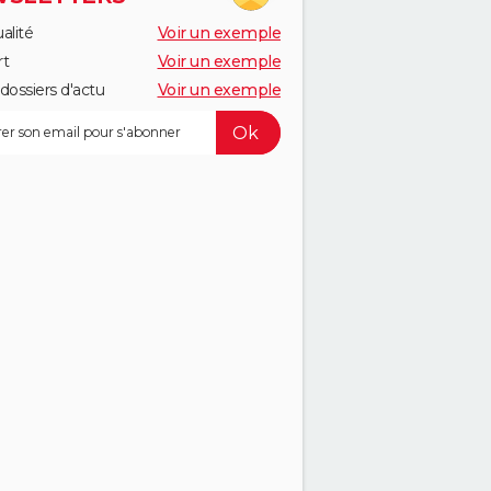
alité
Voir un exemple
rt
Voir un exemple
dossiers d'actu
Voir un exemple