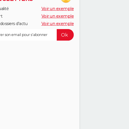
alité
Voir un exemple
rt
Voir un exemple
dossiers d'actu
Voir un exemple