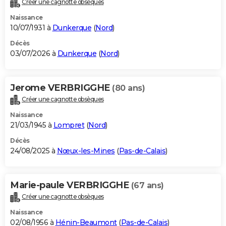
Créer une cagnotte obsèques
City break
Voyage de noces
Climat
Destinations
Voyage nature
Forum
+
PHOTO
Naissance
10/07/1931 à
Dunkerque
(
Nord
)
GUIDES D'ACHAT
Décès
03/07/2026 à
Dunkerque
(
Nord
)
BONS PLANS
CARTE DE VOEUX
Jerome VERBRIGGHE
(80 ans)
Carte Bonne année
Carte Pâques
Carte de Noël
Carte Saint-Valentin
Carte d'anniversaire
DICTIONNAIRE
Créer une cagnotte obsèques
Biographies
Expressions
Dictionnaire
Citations
Proverbes
PROGRAMME TV
Naissance
21/03/1945 à
Lompret
(
Nord
)
COPAINS D'AVANT
Décès
24/08/2025 à
Nœux-les-Mines
(
Pas-de-Calais
)
Se connecter
Collèges
Universités
Service militaire
S'inscrire
Lycées
Primaires
Entreprises
Avis de recherche
AVIS DE DÉCÈS
FORUM
Marie-paule VERBRIGGHE
(67 ans)
Lifestyle
Sport
Television
Cinema
Bricolage
Culture
Auto
Voyage
Créer une cagnotte obsèques
Naissance
02/08/1956 à
Hénin-Beaumont
(
Pas-de-Calais
)