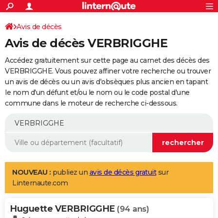
ACTUALITÉS
Connexion
S'inscrire
Avis de décès
Rechercher
Société
Education
Villes
Politique
Faits Divers
Monde
+
SPORT
Avis de décès VERBRIGGHE
Football
Cyclisme
Forum
Coupe du monde 2026
Tennis
Rugby
CULTURE
Accédez gratuitement sur cette page au carnet des décès des
TNT
Cinéma
Musique
Programme TV
Streaming
Sorties cinéma
+
VERBRIGGHE. Vous pouvez affiner votre recherche ou trouver
FINANCE
un avis de décès ou un avis d'obsèques plus ancien en tapant
Impôts
Immobilier
Banque
Crédit
Retraite
Epargne
Risques naturels par ville
Assurance
AUTO
le nom d'un défunt et/ou le nom ou le code postal d'une
commune dans le moteur de recherche ci-dessous.
Réserver un essai
Berlines
Forum auto
Essais
Citadines
SUV
+
HIGH-TECH
Meilleur smartphone
Ordinateurs
Guide high-tech
Mobiles
Internet
Jeux vidéo
+
BRICOLAGE
Aménagement intérieur
Cuisine
Jardinage
+
Forum
Extérieur
Salle de bains
Rangement
WEEK-END
Escapades
Expositions
Week-end nature
Guides de France
Patrimoine
Musées
+
LIFESTYLE
NOUVEAU :
publiez un
avis de décès gratuit
sur
Linternaute.com
Bien-être
Mode
+
Art de vivre
Loisirs
Modes de vie
SANTE
Huguette VERBRIGGHE
Guide de la santé
Médicaments
+
Alimentation
Maladies
Sommeil
(94 ans)
VOYAGE