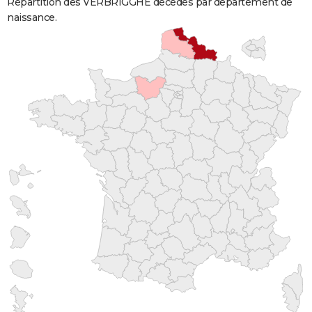
Répartition des VERBRIGGHE décédés par département de
naissance.