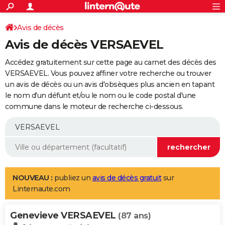
ACTUALITÉS
Connexion
S'inscrire
Avis de décès
Rechercher
Société
Education
Villes
Politique
Faits Divers
Monde
+
SPORT
Avis de décès VERSAEVEL
Football
Cyclisme
Forum
Coupe du monde 2026
Tennis
Rugby
CULTURE
Accédez gratuitement sur cette page au carnet des décès des
TNT
Cinéma
Musique
Programme TV
Streaming
Sorties cinéma
+
VERSAEVEL. Vous pouvez affiner votre recherche ou trouver
FINANCE
un avis de décès ou un avis d'obsèques plus ancien en tapant
Impôts
Immobilier
Banque
Crédit
Retraite
Epargne
Risques naturels par ville
Assurance
AUTO
le nom d'un défunt et/ou le nom ou le code postal d'une
commune dans le moteur de recherche ci-dessous.
Réserver un essai
Berlines
Forum auto
Essais
Citadines
SUV
+
HIGH-TECH
Meilleur smartphone
Ordinateurs
Guide high-tech
Mobiles
Internet
Jeux vidéo
+
BRICOLAGE
Aménagement intérieur
Cuisine
Jardinage
+
Forum
Extérieur
Salle de bains
Rangement
WEEK-END
Escapades
Expositions
Week-end nature
Guides de France
Patrimoine
Musées
+
LIFESTYLE
NOUVEAU :
publiez un
avis de décès gratuit
sur
Linternaute.com
Bien-être
Mode
+
Art de vivre
Loisirs
Modes de vie
SANTE
Genevieve VERSAEVEL
Guide de la santé
Médicaments
+
Alimentation
Maladies
Sommeil
(87 ans)
VOYAGE