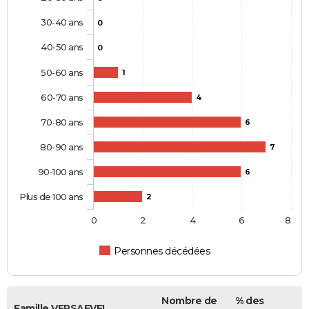
30-40 ans
0
40-50 ans
0
50-60 ans
1
60-70 ans
4
70-80 ans
6
80-90 ans
7
90-100 ans
6
Plus de 100 ans
2
0
2
4
6
8
Personnes décédées
Nombre de
% des
Famille VERSAEVEL