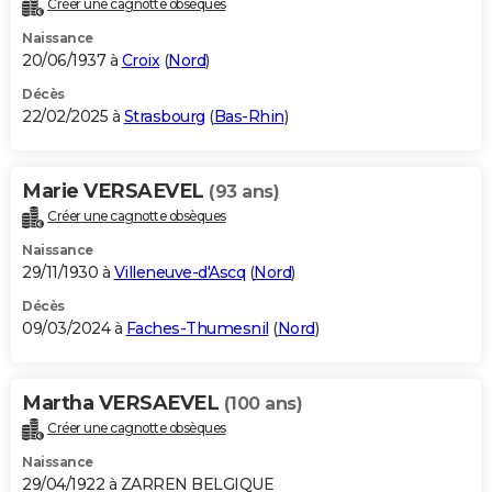
Créer une cagnotte obsèques
City break
Voyage de noces
Climat
Destinations
Voyage nature
Forum
+
PHOTO
Naissance
20/06/1937 à
Croix
(
Nord
)
GUIDES D'ACHAT
Décès
22/02/2025 à
Strasbourg
(
Bas-Rhin
)
BONS PLANS
CARTE DE VOEUX
Marie VERSAEVEL
(93 ans)
Carte Bonne année
Carte Pâques
Carte de Noël
Carte Saint-Valentin
Carte d'anniversaire
DICTIONNAIRE
Créer une cagnotte obsèques
Biographies
Expressions
Dictionnaire
Citations
Proverbes
PROGRAMME TV
Naissance
29/11/1930 à
Villeneuve-d'Ascq
(
Nord
)
COPAINS D'AVANT
Décès
09/03/2024 à
Faches-Thumesnil
(
Nord
)
Se connecter
Collèges
Universités
Service militaire
S'inscrire
Lycées
Primaires
Entreprises
Avis de recherche
AVIS DE DÉCÈS
FORUM
Martha VERSAEVEL
(100 ans)
Lifestyle
Sport
Television
Cinema
Bricolage
Culture
Auto
Voyage
Créer une cagnotte obsèques
Naissance
29/04/1922 à ZARREN BELGIQUE