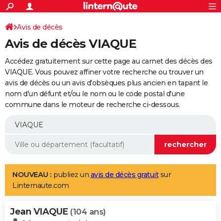
ACTUALITÉS
Connexion
S'inscrire
Avis de décès
Rechercher
Société
Education
Villes
Politique
Faits Divers
Monde
+
SPORT
Avis de décès VIAQUE
Football
Cyclisme
Forum
Coupe du monde 2026
Tennis
Rugby
CULTURE
Accédez gratuitement sur cette page au carnet des décès des
TNT
Cinéma
Musique
Programme TV
Streaming
Sorties cinéma
+
VIAQUE. Vous pouvez affiner votre recherche ou trouver un
FINANCE
avis de décès ou un avis d'obsèques plus ancien en tapant le
Impôts
Immobilier
Banque
Crédit
Retraite
Epargne
Risques naturels par ville
Assurance
AUTO
nom d'un défunt et/ou le nom ou le code postal d'une
commune dans le moteur de recherche ci-dessous.
Réserver un essai
Berlines
Forum auto
Essais
Citadines
SUV
+
HIGH-TECH
Meilleur smartphone
Ordinateurs
Guide high-tech
Mobiles
Internet
Jeux vidéo
+
BRICOLAGE
Aménagement intérieur
Cuisine
Jardinage
+
Forum
Extérieur
Salle de bains
Rangement
WEEK-END
Escapades
Expositions
Week-end nature
Guides de France
Patrimoine
Musées
+
LIFESTYLE
NOUVEAU :
publiez un
avis de décès gratuit
sur
Linternaute.com
Bien-être
Mode
+
Art de vivre
Loisirs
Modes de vie
SANTE
Jean VIAQUE
Guide de la santé
Médicaments
+
Alimentation
Maladies
Sommeil
(104 ans)
VOYAGE