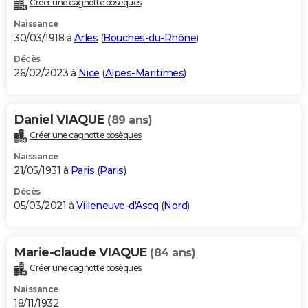
Créer une cagnotte obsèques
City break
Voyage de noces
Climat
Destinations
Voyage nature
Forum
+
PHOTO
Naissance
30/03/1918 à
Arles
(
Bouches-du-Rhône
)
GUIDES D'ACHAT
Décès
26/02/2023 à
Nice
(
Alpes-Maritimes
)
BONS PLANS
CARTE DE VOEUX
Daniel VIAQUE
(89 ans)
Carte Bonne année
Carte Pâques
Carte de Noël
Carte Saint-Valentin
Carte d'anniversaire
DICTIONNAIRE
Créer une cagnotte obsèques
Biographies
Expressions
Dictionnaire
Citations
Proverbes
PROGRAMME TV
Naissance
21/05/1931 à
Paris
(
Paris
)
COPAINS D'AVANT
Décès
05/03/2021 à
Villeneuve-d'Ascq
(
Nord
)
Se connecter
Collèges
Universités
Service militaire
S'inscrire
Lycées
Primaires
Entreprises
Avis de recherche
AVIS DE DÉCÈS
FORUM
Marie-claude VIAQUE
(84 ans)
Lifestyle
Sport
Television
Cinema
Bricolage
Culture
Auto
Voyage
Créer une cagnotte obsèques
Naissance
18/11/1932