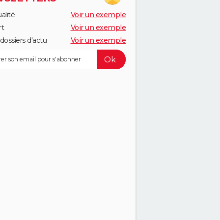
alité
Voir un exemple
rt
Voir un exemple
dossiers d'actu
Voir un exemple