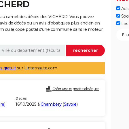
VICHERD
Actu
Spo
 au carnet des décès des VICHERD. Vous pouvez
 avis de décès ou un avis d'obsèques plus ancien en
Les 
nom ou le code postal d'une commune dans le moteur
s gratuit
sur Linternaute.com
Créer une cagnotte obsèques
Décès
ère
)
16/10/2025 à
Chambéry
(
Savoie
)