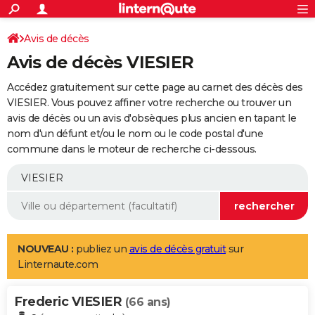
ACTUALITÉS
Connexion
S'inscrire
Avis de décès
Rechercher
Société
Education
Villes
Politique
Faits Divers
Monde
+
SPORT
Avis de décès VIESIER
Football
Cyclisme
Forum
Coupe du monde 2026
Tennis
Rugby
CULTURE
Accédez gratuitement sur cette page au carnet des décès des
TNT
Cinéma
Musique
Programme TV
Streaming
Sorties cinéma
+
VIESIER. Vous pouvez affiner votre recherche ou trouver un
FINANCE
avis de décès ou un avis d'obsèques plus ancien en tapant le
Impôts
Immobilier
Banque
Crédit
Retraite
Epargne
Risques naturels par ville
Assurance
AUTO
nom d'un défunt et/ou le nom ou le code postal d'une
commune dans le moteur de recherche ci-dessous.
Réserver un essai
Berlines
Forum auto
Essais
Citadines
SUV
+
HIGH-TECH
Meilleur smartphone
Ordinateurs
Guide high-tech
Mobiles
Internet
Jeux vidéo
+
BRICOLAGE
Aménagement intérieur
Cuisine
Jardinage
+
Forum
Extérieur
Salle de bains
Rangement
WEEK-END
Escapades
Expositions
Week-end nature
Guides de France
Patrimoine
Musées
+
LIFESTYLE
NOUVEAU :
publiez un
avis de décès gratuit
sur
Linternaute.com
Bien-être
Mode
+
Art de vivre
Loisirs
Modes de vie
SANTE
Frederic VIESIER
Guide de la santé
Médicaments
+
Alimentation
Maladies
Sommeil
(66 ans)
VOYAGE