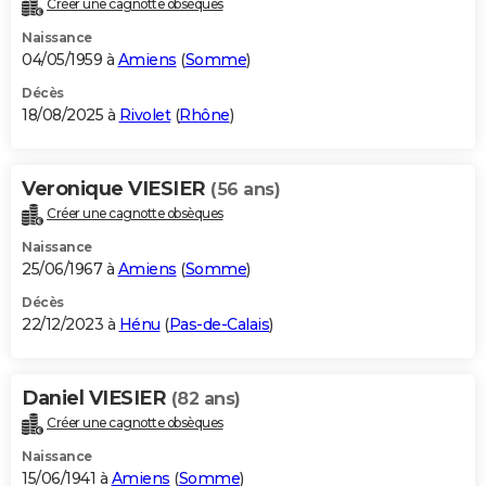
Créer une cagnotte obsèques
City break
Voyage de noces
Climat
Destinations
Voyage nature
Forum
+
PHOTO
Naissance
04/05/1959 à
Amiens
(
Somme
)
GUIDES D'ACHAT
Décès
18/08/2025 à
Rivolet
(
Rhône
)
BONS PLANS
CARTE DE VOEUX
Veronique VIESIER
(56 ans)
Carte Bonne année
Carte Pâques
Carte de Noël
Carte Saint-Valentin
Carte d'anniversaire
DICTIONNAIRE
Créer une cagnotte obsèques
Biographies
Expressions
Dictionnaire
Citations
Proverbes
PROGRAMME TV
Naissance
25/06/1967 à
Amiens
(
Somme
)
COPAINS D'AVANT
Décès
22/12/2023 à
Hénu
(
Pas-de-Calais
)
Se connecter
Collèges
Universités
Service militaire
S'inscrire
Lycées
Primaires
Entreprises
Avis de recherche
AVIS DE DÉCÈS
FORUM
Daniel VIESIER
(82 ans)
Lifestyle
Sport
Television
Cinema
Bricolage
Culture
Auto
Voyage
Créer une cagnotte obsèques
Naissance
15/06/1941 à
Amiens
(
Somme
)