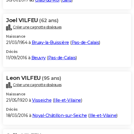
30/01/2017 au
Grau-du-Roi
(
Gard
)
Joel VILFEU
(62 ans)
Créer une cagnotte obsèques
Naissance
21/03/1954 à
Bruay-la-Buissière
(
Pas-de-Calais
)
Décès
11/09/2016 à
Beuvry
(
Pas-de-Calais
)
Leon VILFEU
(95 ans)
Créer une cagnotte obsèques
Naissance
21/05/1920 à
Visseiche
(
Ille-et-Vilaine
)
Décès
18/03/2016 à
Noyal-Châtillon-sur-Seiche
(
Ille-et-Vilaine
)