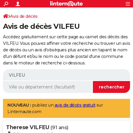
ACTUALITÉS
Connexion
S'inscrire
Avis de décès
Rechercher
Société
Education
Villes
Politique
Faits Divers
Monde
+
SPORT
Avis de décès VILFEU
Football
Cyclisme
Forum
Coupe du monde 2026
Tennis
Rugby
CULTURE
Accédez gratuitement sur cette page au carnet des décès des
TNT
Cinéma
Musique
Programme TV
Streaming
Sorties cinéma
+
VILFEU. Vous pouvez affiner votre recherche ou trouver un avis
FINANCE
de décès ou un avis d'obsèques plus ancien en tapant le nom
Impôts
Immobilier
Banque
Crédit
Retraite
Epargne
Risques naturels par ville
Assurance
AUTO
d'un défunt et/ou le nom ou le code postal d'une commune
dans le moteur de recherche ci-dessous.
Réserver un essai
Berlines
Forum auto
Essais
Citadines
SUV
+
HIGH-TECH
Meilleur smartphone
Ordinateurs
Guide high-tech
Mobiles
Internet
Jeux vidéo
+
BRICOLAGE
Aménagement intérieur
Cuisine
Jardinage
+
Forum
Extérieur
Salle de bains
Rangement
WEEK-END
Escapades
Expositions
Week-end nature
Guides de France
Patrimoine
Musées
+
LIFESTYLE
NOUVEAU :
publiez un
avis de décès gratuit
sur
Linternaute.com
Bien-être
Mode
+
Art de vivre
Loisirs
Modes de vie
SANTE
Therese VILFEU
Guide de la santé
Médicaments
+
Alimentation
Maladies
Sommeil
(91 ans)
VOYAGE