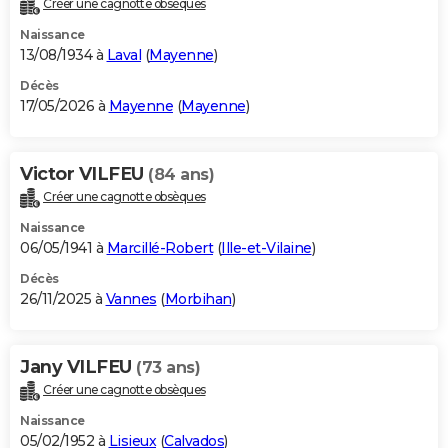
Créer une cagnotte obsèques
City break
Voyage de noces
Climat
Destinations
Voyage nature
Forum
+
PHOTO
Naissance
13/08/1934 à
Laval
(
Mayenne
)
GUIDES D'ACHAT
Décès
17/05/2026 à
Mayenne
(
Mayenne
)
BONS PLANS
CARTE DE VOEUX
Victor VILFEU
(84 ans)
Carte Bonne année
Carte Pâques
Carte de Noël
Carte Saint-Valentin
Carte d'anniversaire
DICTIONNAIRE
Créer une cagnotte obsèques
Biographies
Expressions
Dictionnaire
Citations
Proverbes
PROGRAMME TV
Naissance
06/05/1941 à
Marcillé-Robert
(
Ille-et-Vilaine
)
COPAINS D'AVANT
Décès
26/11/2025 à
Vannes
(
Morbihan
)
Se connecter
Collèges
Universités
Service militaire
S'inscrire
Lycées
Primaires
Entreprises
Avis de recherche
AVIS DE DÉCÈS
FORUM
Jany VILFEU
(73 ans)
Lifestyle
Sport
Television
Cinema
Bricolage
Culture
Auto
Voyage
Créer une cagnotte obsèques
Naissance
05/02/1952 à
Lisieux
(
Calvados
)