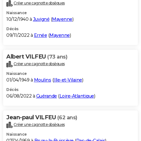
Créer une cagnotte obsèques
Naissance
10/12/1940 à
Juvigné
(
Mayenne
)
Décès
09/11/2022 à
Ernée
(
Mayenne
)
Albert VILFEU
(73 ans)
Créer une cagnotte obsèques
Naissance
01/04/1949 à
Moulins
(
Ille-et-Vilaine
)
Décès
06/08/2022 à
Guérande
(
Loire-Atlantique
)
Jean-paul VILFEU
(62 ans)
Créer une cagnotte obsèques
Naissance
07/04/1959 à
Bruay-la-Buissière
(
Pas-de-Calais
)