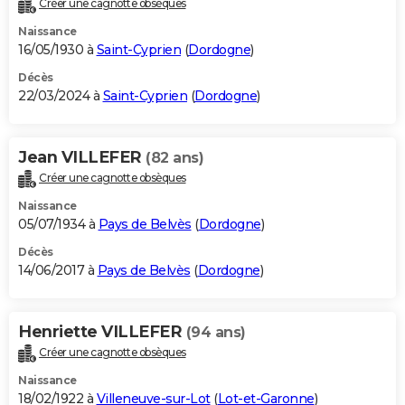
Créer une cagnotte obsèques
City break
Voyage de noces
Climat
Destinations
Voyage nature
Forum
+
PHOTO
Naissance
16/05/1930 à
Saint-Cyprien
(
Dordogne
)
GUIDES D'ACHAT
Décès
22/03/2024 à
Saint-Cyprien
(
Dordogne
)
BONS PLANS
CARTE DE VOEUX
Jean VILLEFER
(82 ans)
Carte Bonne année
Carte Pâques
Carte de Noël
Carte Saint-Valentin
Carte d'anniversaire
DICTIONNAIRE
Créer une cagnotte obsèques
Biographies
Expressions
Dictionnaire
Citations
Proverbes
PROGRAMME TV
Naissance
05/07/1934 à
Pays de Belvès
(
Dordogne
)
COPAINS D'AVANT
Décès
14/06/2017 à
Pays de Belvès
(
Dordogne
)
Se connecter
Collèges
Universités
Service militaire
S'inscrire
Lycées
Primaires
Entreprises
Avis de recherche
AVIS DE DÉCÈS
FORUM
Henriette VILLEFER
(94 ans)
Lifestyle
Sport
Television
Cinema
Bricolage
Culture
Auto
Voyage
Créer une cagnotte obsèques
Naissance
18/02/1922 à
Villeneuve-sur-Lot
(
Lot-et-Garonne
)