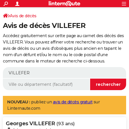
ACTUALITÉS
Connexion
S'inscrire
Avis de décès
Rechercher
Société
Education
Villes
Politique
Faits Divers
Monde
+
SPORT
Avis de décès VILLEFER
Football
Cyclisme
Forum
Coupe du monde 2026
Tennis
Rugby
CULTURE
Accédez gratuitement sur cette page au carnet des décès des
TNT
Cinéma
Musique
Programme TV
Streaming
Sorties cinéma
+
VILLEFER. Vous pouvez affiner votre recherche ou trouver un
FINANCE
avis de décès ou un avis d'obsèques plus ancien en tapant le
Impôts
Immobilier
Banque
Crédit
Retraite
Epargne
Risques naturels par ville
Assurance
AUTO
nom d'un défunt et/ou le nom ou le code postal d'une
commune dans le moteur de recherche ci-dessous.
Réserver un essai
Berlines
Forum auto
Essais
Citadines
SUV
+
HIGH-TECH
Meilleur smartphone
Ordinateurs
Guide high-tech
Mobiles
Internet
Jeux vidéo
+
BRICOLAGE
Aménagement intérieur
Cuisine
Jardinage
+
Forum
Extérieur
Salle de bains
Rangement
WEEK-END
Escapades
Expositions
Week-end nature
Guides de France
Patrimoine
Musées
+
LIFESTYLE
NOUVEAU :
publiez un
avis de décès gratuit
sur
Linternaute.com
Bien-être
Mode
+
Art de vivre
Loisirs
Modes de vie
SANTE
Georges VILLEFER
Guide de la santé
Médicaments
+
Alimentation
Maladies
Sommeil
(93 ans)
VOYAGE