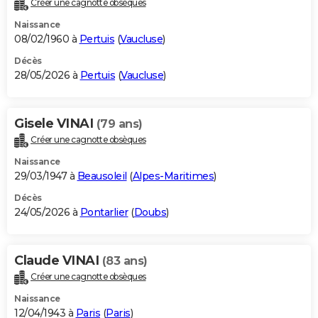
Créer une cagnotte obsèques
City break
Voyage de noces
Climat
Destinations
Voyage nature
Forum
+
PHOTO
Naissance
08/02/1960 à
Pertuis
(
Vaucluse
)
GUIDES D'ACHAT
Décès
28/05/2026 à
Pertuis
(
Vaucluse
)
BONS PLANS
CARTE DE VOEUX
Gisele VINAI
(79 ans)
Carte Bonne année
Carte Pâques
Carte de Noël
Carte Saint-Valentin
Carte d'anniversaire
DICTIONNAIRE
Créer une cagnotte obsèques
Biographies
Expressions
Dictionnaire
Citations
Proverbes
PROGRAMME TV
Naissance
29/03/1947 à
Beausoleil
(
Alpes-Maritimes
)
COPAINS D'AVANT
Décès
24/05/2026 à
Pontarlier
(
Doubs
)
Se connecter
Collèges
Universités
Service militaire
S'inscrire
Lycées
Primaires
Entreprises
Avis de recherche
AVIS DE DÉCÈS
FORUM
Claude VINAI
(83 ans)
Lifestyle
Sport
Television
Cinema
Bricolage
Culture
Auto
Voyage
Créer une cagnotte obsèques
Naissance
12/04/1943 à
Paris
(
Paris
)