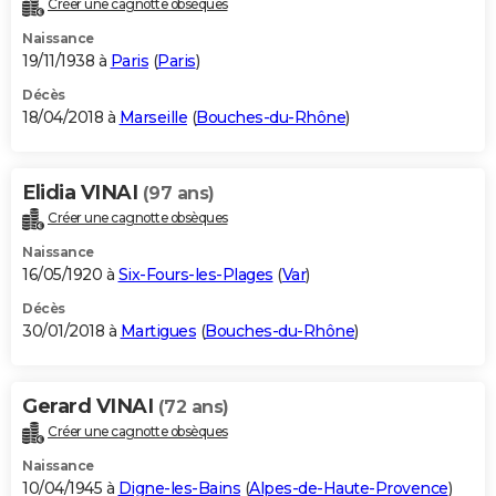
Créer une cagnotte obsèques
Naissance
19/11/1938 à
Paris
(
Paris
)
Décès
18/04/2018 à
Marseille
(
Bouches-du-Rhône
)
Elidia VINAI
(97 ans)
Créer une cagnotte obsèques
Naissance
16/05/1920 à
Six-Fours-les-Plages
(
Var
)
Décès
30/01/2018 à
Martigues
(
Bouches-du-Rhône
)
Gerard VINAI
(72 ans)
Créer une cagnotte obsèques
Naissance
10/04/1945 à
Digne-les-Bains
(
Alpes-de-Haute-Provence
)