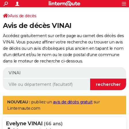
ACTUALITÉS
Connexion
S'inscrire
Avis de décès
Rechercher
Société
Education
Villes
Politique
Faits Divers
Monde
+
SPORT
Avis de décès VINAI
Football
Cyclisme
Forum
Coupe du monde 2026
Tennis
Rugby
CULTURE
Accédez gratuitement sur cette page au carnet des décès des
TNT
Cinéma
Musique
Programme TV
Streaming
Sorties cinéma
+
VINAI. Vous pouvez affiner votre recherche ou trouver un avis
FINANCE
de décès ou un avis d'obsèques plus ancien en tapant le nom
Impôts
Immobilier
Banque
Crédit
Retraite
Epargne
Risques naturels par ville
Assurance
AUTO
d'un défunt et/ou le nom ou le code postal d'une commune
dans le moteur de recherche ci-dessous.
Réserver un essai
Berlines
Forum auto
Essais
Citadines
SUV
+
HIGH-TECH
Meilleur smartphone
Ordinateurs
Guide high-tech
Mobiles
Internet
Jeux vidéo
+
BRICOLAGE
Aménagement intérieur
Cuisine
Jardinage
+
Forum
Extérieur
Salle de bains
Rangement
WEEK-END
Escapades
Expositions
Week-end nature
Guides de France
Patrimoine
Musées
+
LIFESTYLE
NOUVEAU :
publiez un
avis de décès gratuit
sur
Linternaute.com
Bien-être
Mode
+
Art de vivre
Loisirs
Modes de vie
SANTE
Evelyne VINAI
Guide de la santé
Médicaments
+
Alimentation
Maladies
Sommeil
(66 ans)
VOYAGE