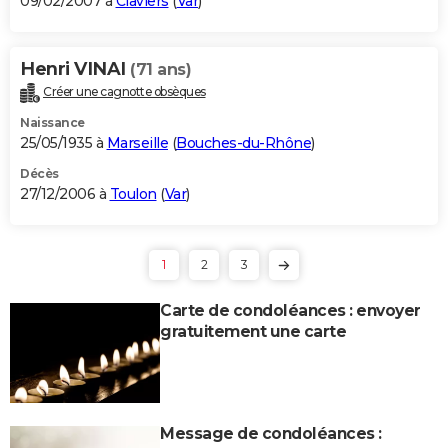
09/02/2007 à
Claviers
(
Var
)
Henri VINAI
(71 ans)
Créer une cagnotte obsèques
Naissance
25/05/1935 à
Marseille
(
Bouches-du-Rhône
)
Décès
27/12/2006 à
Toulon
(
Var
)
1
2
3
Carte de condoléances : envoyer
gratuitement une carte
Message de condoléances :