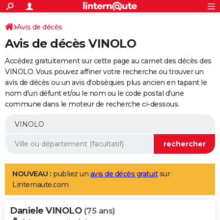
ACTUALITÉS
Connexion
S'inscrire
Avis de décès
Rechercher
Société
Education
Villes
Politique
Faits Divers
Monde
+
SPORT
Avis de décès VINOLO
Football
Cyclisme
Forum
Coupe du monde 2026
Tennis
Rugby
CULTURE
Accédez gratuitement sur cette page au carnet des décès des
TNT
Cinéma
Musique
Programme TV
Streaming
Sorties cinéma
+
VINOLO. Vous pouvez affiner votre recherche ou trouver un
FINANCE
avis de décès ou un avis d'obsèques plus ancien en tapant le
Impôts
Immobilier
Banque
Crédit
Retraite
Epargne
Risques naturels par ville
Assurance
AUTO
nom d'un défunt et/ou le nom ou le code postal d'une
commune dans le moteur de recherche ci-dessous.
Réserver un essai
Berlines
Forum auto
Essais
Citadines
SUV
+
HIGH-TECH
Meilleur smartphone
Ordinateurs
Guide high-tech
Mobiles
Internet
Jeux vidéo
+
BRICOLAGE
Aménagement intérieur
Cuisine
Jardinage
+
Forum
Extérieur
Salle de bains
Rangement
WEEK-END
Escapades
Expositions
Week-end nature
Guides de France
Patrimoine
Musées
+
LIFESTYLE
NOUVEAU :
publiez un
avis de décès gratuit
sur
Linternaute.com
Bien-être
Mode
+
Art de vivre
Loisirs
Modes de vie
SANTE
Daniele VINOLO
Guide de la santé
Médicaments
+
Alimentation
Maladies
Sommeil
(75 ans)
VOYAGE