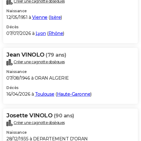
Créer une cagnotte obsèques
City break
Voyage de noces
Climat
Destinations
Voyage nature
Forum
+
PHOTO
Naissance
12/05/1951 à
Vienne
(
Isère
)
GUIDES D'ACHAT
Décès
07/07/2026 à
Lyon
(
Rhône
)
BONS PLANS
CARTE DE VOEUX
Jean VINOLO
(79 ans)
Carte Bonne année
Carte Pâques
Carte de Noël
Carte Saint-Valentin
Carte d'anniversaire
DICTIONNAIRE
Créer une cagnotte obsèques
Biographies
Expressions
Dictionnaire
Citations
Proverbes
PROGRAMME TV
Naissance
07/08/1946 à ORAN ALGERIE
COPAINS D'AVANT
Décès
16/04/2026 à
Toulouse
(
Haute-Garonne
)
Se connecter
Collèges
Universités
Service militaire
S'inscrire
Lycées
Primaires
Entreprises
Avis de recherche
AVIS DE DÉCÈS
FORUM
Josette VINOLO
(90 ans)
Lifestyle
Sport
Television
Cinema
Bricolage
Culture
Auto
Voyage
Créer une cagnotte obsèques
Naissance
28/12/1935 à DEPARTEMENT D'ORAN