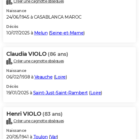
Créer une cagnotte obsèques
City break
Voyage de noces
Climat
Destinations
Voyage nature
Forum
+
PHOTO
Naissance
24/06/1945 à CASABLANCA MAROC
GUIDES D'ACHAT
Décès
10/07/2025 à
Melun
(
Seine-et-Marne
)
BONS PLANS
CARTE DE VOEUX
Claudia VIOLO
(86 ans)
Carte Bonne année
Carte Pâques
Carte de Noël
Carte Saint-Valentin
Carte d'anniversaire
DICTIONNAIRE
Créer une cagnotte obsèques
Biographies
Expressions
Dictionnaire
Citations
Proverbes
PROGRAMME TV
Naissance
06/02/1938 à
Veauche
(
Loire
)
COPAINS D'AVANT
Décès
19/01/2025 à
Saint-Just-Saint-Rambert
(
Loire
)
Se connecter
Collèges
Universités
Service militaire
S'inscrire
Lycées
Primaires
Entreprises
Avis de recherche
AVIS DE DÉCÈS
FORUM
Henri VIOLO
(83 ans)
Lifestyle
Sport
Television
Cinema
Bricolage
Culture
Auto
Voyage
Créer une cagnotte obsèques
Naissance
20/05/1941 à
Toulon
(
Var
)