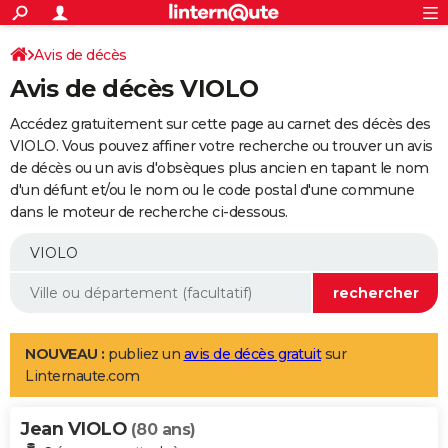
ACTUALITÉS
Connexion
S'inscrire
Avis de décès
Rechercher
Société
Education
Villes
Politique
Faits Divers
Monde
+
SPORT
Avis de décès VIOLO
Football
Cyclisme
Forum
Coupe du monde 2026
Tennis
Rugby
CULTURE
Accédez gratuitement sur cette page au carnet des décès des
TNT
Cinéma
Musique
Programme TV
Streaming
Sorties cinéma
+
VIOLO. Vous pouvez affiner votre recherche ou trouver un avis
FINANCE
de décès ou un avis d'obsèques plus ancien en tapant le nom
Impôts
Immobilier
Banque
Crédit
Retraite
Epargne
Risques naturels par ville
Assurance
AUTO
d'un défunt et/ou le nom ou le code postal d'une commune
dans le moteur de recherche ci-dessous.
Réserver un essai
Berlines
Forum auto
Essais
Citadines
SUV
+
HIGH-TECH
Meilleur smartphone
Ordinateurs
Guide high-tech
Mobiles
Internet
Jeux vidéo
+
BRICOLAGE
Aménagement intérieur
Cuisine
Jardinage
+
Forum
Extérieur
Salle de bains
Rangement
WEEK-END
Escapades
Expositions
Week-end nature
Guides de France
Patrimoine
Musées
+
LIFESTYLE
NOUVEAU :
publiez un
avis de décès gratuit
sur
Linternaute.com
Bien-être
Mode
+
Art de vivre
Loisirs
Modes de vie
SANTE
Jean VIOLO
Guide de la santé
Médicaments
+
Alimentation
Maladies
Sommeil
(80 ans)
VOYAGE