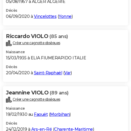
05/08/1957 à ALGER ALGERIE
Décès
06/09/2020 à
Vincelottes
(
Yonne
)
Riccardo VIOLO
(85 ans)
Créer une cagnotte obsèques
Naissance
15/03/1935 à ELIA FIUMERAPIDO ITALIE
Décès
20/04/2020 à
Saint-Raphaël
(
Var
)
Jeannine VIOLO
(89 ans)
Créer une cagnotte obsèques
Naissance
19/02/1930 au
Faouët
(
Morbihan
)
Décès
24/12/2019 à
Ars-en-Ré
(
Charente-Maritime
)