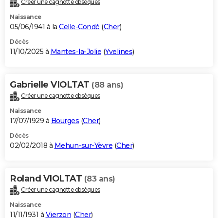
Créer une cagnotte obsèques
City break
Voyage de noces
Climat
Destinations
Voyage nature
Forum
+
PHOTO
Naissance
05/06/1941 à la
Celle-Condé
(
Cher
)
GUIDES D'ACHAT
Décès
11/10/2025 à
Mantes-la-Jolie
(
Yvelines
)
BONS PLANS
CARTE DE VOEUX
Gabrielle VIOLTAT
(88 ans)
Carte Bonne année
Carte Pâques
Carte de Noël
Carte Saint-Valentin
Carte d'anniversaire
DICTIONNAIRE
Créer une cagnotte obsèques
Biographies
Expressions
Dictionnaire
Citations
Proverbes
PROGRAMME TV
Naissance
17/07/1929 à
Bourges
(
Cher
)
COPAINS D'AVANT
Décès
02/02/2018 à
Mehun-sur-Yèvre
(
Cher
)
Se connecter
Collèges
Universités
Service militaire
S'inscrire
Lycées
Primaires
Entreprises
Avis de recherche
AVIS DE DÉCÈS
FORUM
Roland VIOLTAT
(83 ans)
Lifestyle
Sport
Television
Cinema
Bricolage
Culture
Auto
Voyage
Créer une cagnotte obsèques
Naissance
11/11/1931 à
Vierzon
(
Cher
)