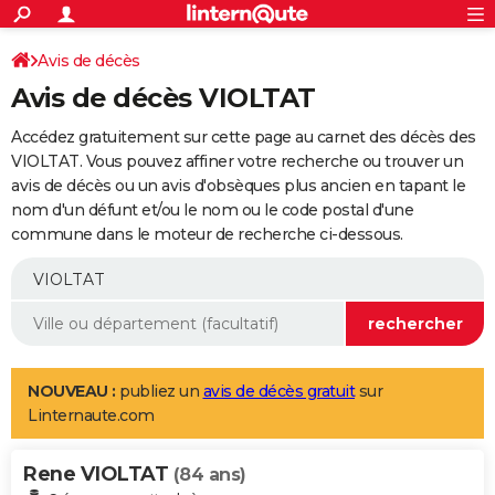
ACTUALITÉS
Connexion
S'inscrire
Avis de décès
Rechercher
Société
Education
Villes
Politique
Faits Divers
Monde
+
SPORT
Avis de décès VIOLTAT
Football
Cyclisme
Forum
Coupe du monde 2026
Tennis
Rugby
CULTURE
Accédez gratuitement sur cette page au carnet des décès des
TNT
Cinéma
Musique
Programme TV
Streaming
Sorties cinéma
+
VIOLTAT. Vous pouvez affiner votre recherche ou trouver un
FINANCE
avis de décès ou un avis d'obsèques plus ancien en tapant le
Impôts
Immobilier
Banque
Crédit
Retraite
Epargne
Risques naturels par ville
Assurance
AUTO
nom d'un défunt et/ou le nom ou le code postal d'une
commune dans le moteur de recherche ci-dessous.
Réserver un essai
Berlines
Forum auto
Essais
Citadines
SUV
+
HIGH-TECH
Meilleur smartphone
Ordinateurs
Guide high-tech
Mobiles
Internet
Jeux vidéo
+
BRICOLAGE
Aménagement intérieur
Cuisine
Jardinage
+
Forum
Extérieur
Salle de bains
Rangement
WEEK-END
Escapades
Expositions
Week-end nature
Guides de France
Patrimoine
Musées
+
LIFESTYLE
NOUVEAU :
publiez un
avis de décès gratuit
sur
Linternaute.com
Bien-être
Mode
+
Art de vivre
Loisirs
Modes de vie
SANTE
Rene VIOLTAT
Guide de la santé
Médicaments
+
Alimentation
Maladies
Sommeil
(84 ans)
VOYAGE