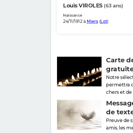
Louis VIROLES
(63 ans)
Naissance
24/11/1912 à
Miers
(
Lot
)
Carte d
gratuit
Notre sélec
permettra 
chers et de
Message
de text
Preuve de 
amis, les m