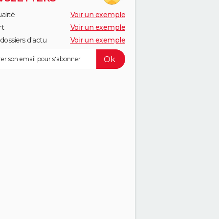
alité
Voir un exemple
rt
Voir un exemple
dossiers d'actu
Voir un exemple