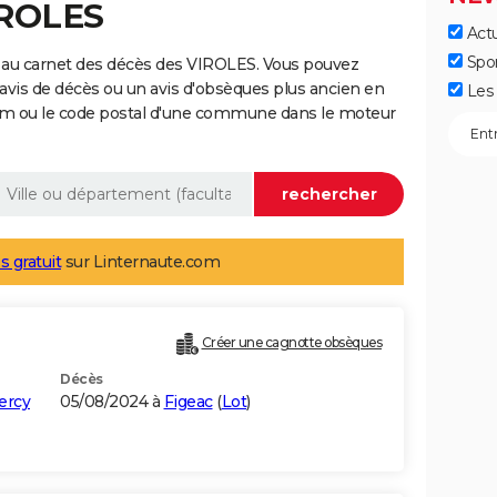
IROLES
Actu
Spo
 au carnet des décès des VIROLES. Vous pouvez
 avis de décès ou un avis d'obsèques plus ancien en
Les 
nom ou le code postal d'une commune dans le moteur
s gratuit
sur Linternaute.com
Créer une cagnotte obsèques
Décès
ercy
05/08/2024 à
Figeac
(
Lot
)