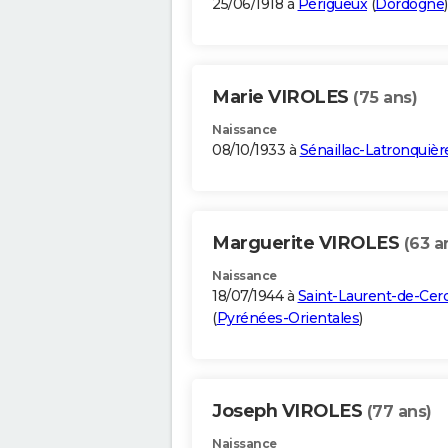
25/06/1918 à
Périgueux
(
Dordogne
)
Marie VIROLES
(75 ans)
Naissance
08/10/1933 à
Sénaillac-Latronquièr
Marguerite VIROLES
(63 a
Naissance
18/07/1944 à
Saint-Laurent-de-Cer
(
Pyrénées-Orientales
)
Joseph VIROLES
(77 ans)
Naissance