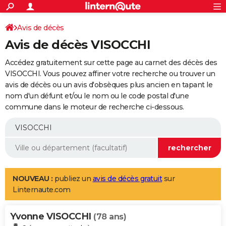
ACTUALITÉS
Connexion
S'inscrire
Avis de décès
Rechercher
Société
Education
Villes
Politique
Faits Divers
Monde
+
SPORT
Avis de décès VISOCCHI
Football
Cyclisme
Forum
Coupe du monde 2026
Tennis
Rugby
CULTURE
Accédez gratuitement sur cette page au carnet des décès des
TNT
Cinéma
Musique
Programme TV
Streaming
Sorties cinéma
+
VISOCCHI. Vous pouvez affiner votre recherche ou trouver un
FINANCE
avis de décès ou un avis d'obsèques plus ancien en tapant le
Impôts
Immobilier
Banque
Crédit
Retraite
Epargne
Risques naturels par ville
Assurance
AUTO
nom d'un défunt et/ou le nom ou le code postal d'une
commune dans le moteur de recherche ci-dessous.
Réserver un essai
Berlines
Forum auto
Essais
Citadines
SUV
+
HIGH-TECH
Meilleur smartphone
Ordinateurs
Guide high-tech
Mobiles
Internet
Jeux vidéo
+
BRICOLAGE
Aménagement intérieur
Cuisine
Jardinage
+
Forum
Extérieur
Salle de bains
Rangement
WEEK-END
Escapades
Expositions
Week-end nature
Guides de France
Patrimoine
Musées
+
LIFESTYLE
NOUVEAU :
publiez un
avis de décès gratuit
sur
Linternaute.com
Bien-être
Mode
+
Art de vivre
Loisirs
Modes de vie
SANTE
Yvonne VISOCCHI
Guide de la santé
Médicaments
+
Alimentation
Maladies
Sommeil
(78 ans)
VOYAGE