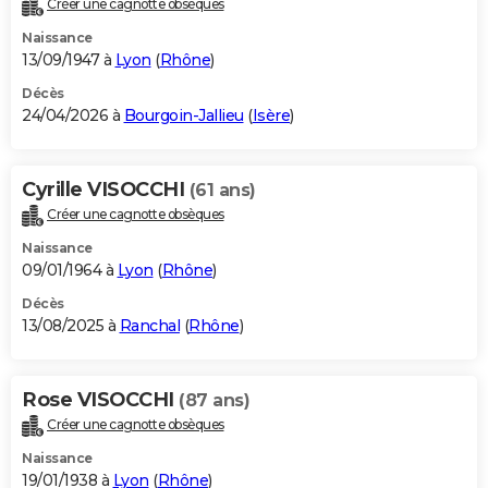
Créer une cagnotte obsèques
City break
Voyage de noces
Climat
Destinations
Voyage nature
Forum
+
PHOTO
Naissance
13/09/1947 à
Lyon
(
Rhône
)
GUIDES D'ACHAT
Décès
24/04/2026 à
Bourgoin-Jallieu
(
Isère
)
BONS PLANS
CARTE DE VOEUX
Cyrille VISOCCHI
(61 ans)
Carte Bonne année
Carte Pâques
Carte de Noël
Carte Saint-Valentin
Carte d'anniversaire
DICTIONNAIRE
Créer une cagnotte obsèques
Biographies
Expressions
Dictionnaire
Citations
Proverbes
PROGRAMME TV
Naissance
09/01/1964 à
Lyon
(
Rhône
)
COPAINS D'AVANT
Décès
13/08/2025 à
Ranchal
(
Rhône
)
Se connecter
Collèges
Universités
Service militaire
S'inscrire
Lycées
Primaires
Entreprises
Avis de recherche
AVIS DE DÉCÈS
FORUM
Rose VISOCCHI
(87 ans)
Lifestyle
Sport
Television
Cinema
Bricolage
Culture
Auto
Voyage
Créer une cagnotte obsèques
Naissance
19/01/1938 à
Lyon
(
Rhône
)