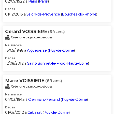
02/09/1922 à
Paris
(
Paris
)
Décès
01/12/2015 à
Salon-de-Provence
(
Bouches-du-Rhône
)
Gerard VOISSIERE
(64 ans)
Créer une cagnotte obsèques
Naissance
13/05/1948 à
Aigueperse
(
Puy-de-Dôme
)
Décès
17/08/2012 à
Saint-Bonnet-le-Froid
(
Haute-Loire
)
Marie VOISSIERE
(69 ans)
Créer une cagnotte obsèques
Naissance
04/03/1943 à
Clermont-Ferrand
(
Puy-de-Dôme
)
Décès
01/05/2012 à
Cébazat
(
Puy-de-Dôme
)