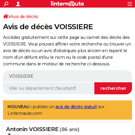
ACTUALITÉS
Connexion
S'inscrire
Avis de décès
Rechercher
Société
Education
Villes
Politique
Faits Divers
Monde
+
SPORT
Avis de décès VOISSIERE
Football
Cyclisme
Forum
Coupe du monde 2026
Tennis
Rugby
CULTURE
Accédez gratuitement sur cette page au carnet des décès des
TNT
Cinéma
Musique
Programme TV
Streaming
Sorties cinéma
+
VOISSIERE. Vous pouvez affiner votre recherche ou trouver un
FINANCE
avis de décès ou un avis d'obsèques plus ancien en tapant le
Impôts
Immobilier
Banque
Crédit
Retraite
Epargne
Risques naturels par ville
Assurance
AUTO
nom d'un défunt et/ou le nom ou le code postal d'une
commune dans le moteur de recherche ci-dessous.
Réserver un essai
Berlines
Forum auto
Essais
Citadines
SUV
+
HIGH-TECH
Meilleur smartphone
Ordinateurs
Guide high-tech
Mobiles
Internet
Jeux vidéo
+
BRICOLAGE
Aménagement intérieur
Cuisine
Jardinage
+
Forum
Extérieur
Salle de bains
Rangement
WEEK-END
Escapades
Expositions
Week-end nature
Guides de France
Patrimoine
Musées
+
LIFESTYLE
NOUVEAU :
publiez un
avis de décès gratuit
sur
Linternaute.com
Bien-être
Mode
+
Art de vivre
Loisirs
Modes de vie
SANTE
Antonin VOISSIERE
Guide de la santé
Médicaments
+
Alimentation
Maladies
Sommeil
(86 ans)
VOYAGE