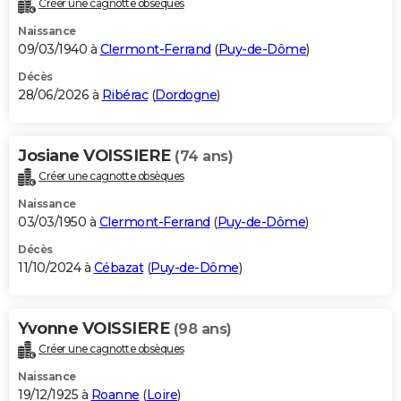
Créer une cagnotte obsèques
City break
Voyage de noces
Climat
Destinations
Voyage nature
Forum
+
PHOTO
Naissance
09/03/1940 à
Clermont-Ferrand
(
Puy-de-Dôme
)
GUIDES D'ACHAT
Décès
28/06/2026 à
Ribérac
(
Dordogne
)
BONS PLANS
CARTE DE VOEUX
Josiane VOISSIERE
(74 ans)
Carte Bonne année
Carte Pâques
Carte de Noël
Carte Saint-Valentin
Carte d'anniversaire
DICTIONNAIRE
Créer une cagnotte obsèques
Biographies
Expressions
Dictionnaire
Citations
Proverbes
PROGRAMME TV
Naissance
03/03/1950 à
Clermont-Ferrand
(
Puy-de-Dôme
)
COPAINS D'AVANT
Décès
11/10/2024 à
Cébazat
(
Puy-de-Dôme
)
Se connecter
Collèges
Universités
Service militaire
S'inscrire
Lycées
Primaires
Entreprises
Avis de recherche
AVIS DE DÉCÈS
FORUM
Yvonne VOISSIERE
(98 ans)
Lifestyle
Sport
Television
Cinema
Bricolage
Culture
Auto
Voyage
Créer une cagnotte obsèques
Naissance
19/12/1925 à
Roanne
(
Loire
)