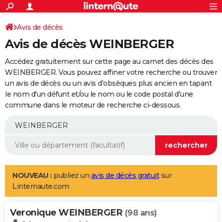
ACTUALITÉS
Connexion
S'inscrire
Avis de décès
Rechercher
Société
Education
Villes
Politique
Faits Divers
Monde
+
SPORT
Avis de décès WEINBERGER
Football
Cyclisme
Forum
Coupe du monde 2026
Tennis
Rugby
CULTURE
Accédez gratuitement sur cette page au carnet des décès des
TNT
Cinéma
Musique
Programme TV
Streaming
Sorties cinéma
+
WEINBERGER. Vous pouvez affiner votre recherche ou trouver
FINANCE
un avis de décès ou un avis d'obsèques plus ancien en tapant
Impôts
Immobilier
Banque
Crédit
Retraite
Epargne
Risques naturels par ville
Assurance
AUTO
le nom d'un défunt et/ou le nom ou le code postal d'une
commune dans le moteur de recherche ci-dessous.
Réserver un essai
Berlines
Forum auto
Essais
Citadines
SUV
+
HIGH-TECH
Meilleur smartphone
Ordinateurs
Guide high-tech
Mobiles
Internet
Jeux vidéo
+
BRICOLAGE
Aménagement intérieur
Cuisine
Jardinage
+
Forum
Extérieur
Salle de bains
Rangement
WEEK-END
Escapades
Expositions
Week-end nature
Guides de France
Patrimoine
Musées
+
LIFESTYLE
NOUVEAU :
publiez un
avis de décès gratuit
sur
Linternaute.com
Bien-être
Mode
+
Art de vivre
Loisirs
Modes de vie
SANTE
Veronique WEINBERGER
Guide de la santé
Médicaments
+
Alimentation
Maladies
Sommeil
(98 ans)
VOYAGE