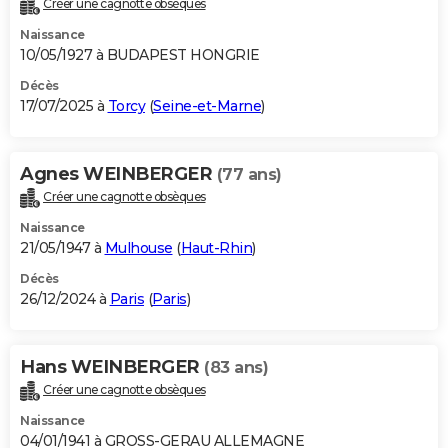
Créer une cagnotte obsèques
City break
Voyage de noces
Climat
Destinations
Voyage nature
Forum
+
PHOTO
Naissance
10/05/1927 à BUDAPEST HONGRIE
GUIDES D'ACHAT
Décès
17/07/2025 à
Torcy
(
Seine-et-Marne
)
BONS PLANS
CARTE DE VOEUX
Agnes WEINBERGER
(77 ans)
Carte Bonne année
Carte Pâques
Carte de Noël
Carte Saint-Valentin
Carte d'anniversaire
DICTIONNAIRE
Créer une cagnotte obsèques
Biographies
Expressions
Dictionnaire
Citations
Proverbes
PROGRAMME TV
Naissance
21/05/1947 à
Mulhouse
(
Haut-Rhin
)
COPAINS D'AVANT
Décès
26/12/2024 à
Paris
(
Paris
)
Se connecter
Collèges
Universités
Service militaire
S'inscrire
Lycées
Primaires
Entreprises
Avis de recherche
AVIS DE DÉCÈS
FORUM
Hans WEINBERGER
(83 ans)
Lifestyle
Sport
Television
Cinema
Bricolage
Culture
Auto
Voyage
Créer une cagnotte obsèques
Naissance
04/01/1941 à GROSS-GERAU ALLEMAGNE