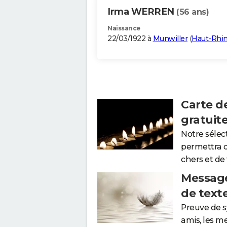
Irma WERREN
(56 ans)
Naissance
22/03/1922 à
Munwiller
(
Haut-Rhi
Carte d
gratuit
Notre sélec
permettra 
chers et de
Message
de text
Preuve de 
amis, les m