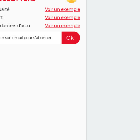
alité
Voir un exemple
rt
Voir un exemple
dossiers d'actu
Voir un exemple