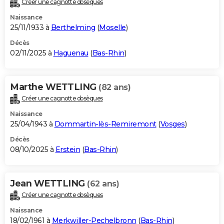
Créer une cagnotte obsèques
City break
Voyage de noces
Climat
Destinations
Voyage nature
Forum
+
PHOTO
Naissance
25/11/1933 à
Berthelming
(
Moselle
)
GUIDES D'ACHAT
Décès
02/11/2025 à
Haguenau
(
Bas-Rhin
)
BONS PLANS
CARTE DE VOEUX
Marthe WETTLING
(82 ans)
Carte Bonne année
Carte Pâques
Carte de Noël
Carte Saint-Valentin
Carte d'anniversaire
DICTIONNAIRE
Créer une cagnotte obsèques
Biographies
Expressions
Dictionnaire
Citations
Proverbes
PROGRAMME TV
Naissance
25/04/1943 à
Dommartin-lès-Remiremont
(
Vosges
)
COPAINS D'AVANT
Décès
08/10/2025 à
Erstein
(
Bas-Rhin
)
Se connecter
Collèges
Universités
Service militaire
S'inscrire
Lycées
Primaires
Entreprises
Avis de recherche
AVIS DE DÉCÈS
FORUM
Jean WETTLING
(62 ans)
Lifestyle
Sport
Television
Cinema
Bricolage
Culture
Auto
Voyage
Créer une cagnotte obsèques
Naissance
18/02/1961 à
Merkwiller-Pechelbronn
(
Bas-Rhin
)