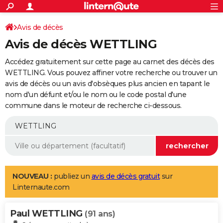
ACTUALITÉS
Connexion
S'inscrire
Avis de décès
Rechercher
Société
Education
Villes
Politique
Faits Divers
Monde
+
SPORT
Avis de décès WETTLING
Football
Cyclisme
Forum
Coupe du monde 2026
Tennis
Rugby
CULTURE
Accédez gratuitement sur cette page au carnet des décès des
TNT
Cinéma
Musique
Programme TV
Streaming
Sorties cinéma
+
WETTLING. Vous pouvez affiner votre recherche ou trouver un
FINANCE
avis de décès ou un avis d'obsèques plus ancien en tapant le
Impôts
Immobilier
Banque
Crédit
Retraite
Epargne
Risques naturels par ville
Assurance
AUTO
nom d'un défunt et/ou le nom ou le code postal d'une
commune dans le moteur de recherche ci-dessous.
Réserver un essai
Berlines
Forum auto
Essais
Citadines
SUV
+
HIGH-TECH
Meilleur smartphone
Ordinateurs
Guide high-tech
Mobiles
Internet
Jeux vidéo
+
BRICOLAGE
Aménagement intérieur
Cuisine
Jardinage
+
Forum
Extérieur
Salle de bains
Rangement
WEEK-END
Escapades
Expositions
Week-end nature
Guides de France
Patrimoine
Musées
+
LIFESTYLE
NOUVEAU :
publiez un
avis de décès gratuit
sur
Linternaute.com
Bien-être
Mode
+
Art de vivre
Loisirs
Modes de vie
SANTE
Paul WETTLING
Guide de la santé
Médicaments
+
Alimentation
Maladies
Sommeil
(91 ans)
VOYAGE