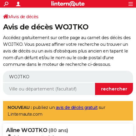
ACTUALITÉS
Connexion
S'inscrire
Avis de décès
Rechercher
Société
Education
Villes
Politique
Faits Divers
Monde
+
SPORT
Avis de décès WOJTKO
Football
Cyclisme
Forum
Coupe du monde 2026
Tennis
Rugby
CULTURE
Accédez gratuitement sur cette page au carnet des décès des
TNT
Cinéma
Musique
Programme TV
Streaming
Sorties cinéma
+
WOJTKO. Vous pouvez affiner votre recherche ou trouver un
FINANCE
avis de décès ou un avis d'obsèques plus ancien en tapant le
Impôts
Immobilier
Banque
Crédit
Retraite
Epargne
Risques naturels par ville
Assurance
AUTO
nom d'un défunt et/ou le nom ou le code postal d'une
commune dans le moteur de recherche ci-dessous.
Réserver un essai
Berlines
Forum auto
Essais
Citadines
SUV
+
HIGH-TECH
Meilleur smartphone
Ordinateurs
Guide high-tech
Mobiles
Internet
Jeux vidéo
+
BRICOLAGE
Aménagement intérieur
Cuisine
Jardinage
+
Forum
Extérieur
Salle de bains
Rangement
WEEK-END
Escapades
Expositions
Week-end nature
Guides de France
Patrimoine
Musées
+
LIFESTYLE
NOUVEAU :
publiez un
avis de décès gratuit
sur
Linternaute.com
Bien-être
Mode
+
Art de vivre
Loisirs
Modes de vie
SANTE
Aline WOJTKO
Guide de la santé
Médicaments
+
Alimentation
Maladies
Sommeil
(80 ans)
VOYAGE