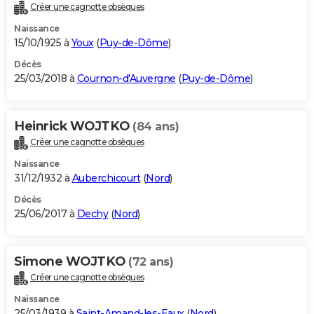
Créer une cagnotte obsèques
Naissance
15/10/1925 à
Youx
(
Puy-de-Dôme
)
Décès
25/03/2018 à
Cournon-d'Auvergne
(
Puy-de-Dôme
)
Heinrick WOJTKO
(84 ans)
Créer une cagnotte obsèques
Naissance
31/12/1932 à
Auberchicourt
(
Nord
)
Décès
25/06/2017 à
Dechy
(
Nord
)
Simone WOJTKO
(72 ans)
Créer une cagnotte obsèques
Naissance
25/03/1939 à
Saint-Amand-les-Eaux
(
Nord
)