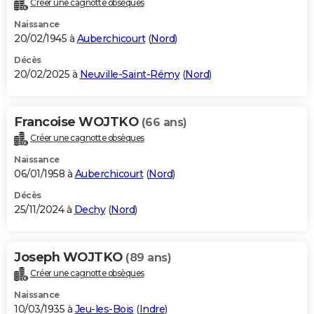
Créer une cagnotte obsèques
City break
Voyage de noces
Climat
Destinations
Voyage nature
Forum
+
PHOTO
Naissance
20/02/1945 à
Auberchicourt
(
Nord
)
GUIDES D'ACHAT
Décès
20/02/2025 à
Neuville-Saint-Rémy
(
Nord
)
BONS PLANS
CARTE DE VOEUX
Francoise WOJTKO
(66 ans)
Carte Bonne année
Carte Pâques
Carte de Noël
Carte Saint-Valentin
Carte d'anniversaire
DICTIONNAIRE
Créer une cagnotte obsèques
Biographies
Expressions
Dictionnaire
Citations
Proverbes
PROGRAMME TV
Naissance
06/01/1958 à
Auberchicourt
(
Nord
)
COPAINS D'AVANT
Décès
25/11/2024 à
Dechy
(
Nord
)
Se connecter
Collèges
Universités
Service militaire
S'inscrire
Lycées
Primaires
Entreprises
Avis de recherche
AVIS DE DÉCÈS
FORUM
Joseph WOJTKO
(89 ans)
Lifestyle
Sport
Television
Cinema
Bricolage
Culture
Auto
Voyage
Créer une cagnotte obsèques
Naissance
10/03/1935 à
Jeu-les-Bois
(
Indre
)