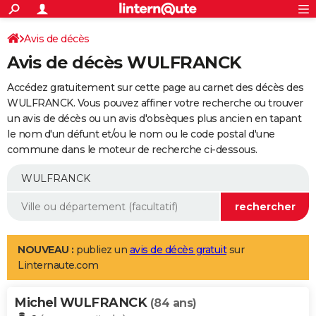
ACTUALITÉS
Connexion
S'inscrire
Avis de décès
Rechercher
Société
Education
Villes
Politique
Faits Divers
Monde
+
SPORT
Avis de décès WULFRANCK
Football
Cyclisme
Forum
Coupe du monde 2026
Tennis
Rugby
CULTURE
Accédez gratuitement sur cette page au carnet des décès des
TNT
Cinéma
Musique
Programme TV
Streaming
Sorties cinéma
+
WULFRANCK. Vous pouvez affiner votre recherche ou trouver
FINANCE
un avis de décès ou un avis d'obsèques plus ancien en tapant
Impôts
Immobilier
Banque
Crédit
Retraite
Epargne
Risques naturels par ville
Assurance
AUTO
le nom d'un défunt et/ou le nom ou le code postal d'une
commune dans le moteur de recherche ci-dessous.
Réserver un essai
Berlines
Forum auto
Essais
Citadines
SUV
+
HIGH-TECH
Meilleur smartphone
Ordinateurs
Guide high-tech
Mobiles
Internet
Jeux vidéo
+
BRICOLAGE
Aménagement intérieur
Cuisine
Jardinage
+
Forum
Extérieur
Salle de bains
Rangement
WEEK-END
Escapades
Expositions
Week-end nature
Guides de France
Patrimoine
Musées
+
LIFESTYLE
NOUVEAU :
publiez un
avis de décès gratuit
sur
Linternaute.com
Bien-être
Mode
+
Art de vivre
Loisirs
Modes de vie
SANTE
Michel WULFRANCK
Guide de la santé
Médicaments
+
Alimentation
Maladies
Sommeil
(84 ans)
VOYAGE