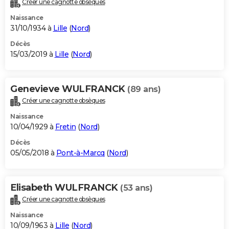
Créer une cagnotte obsèques
City break
Voyage de noces
Climat
Destinations
Voyage nature
Forum
+
PHOTO
Naissance
31/10/1934 à
Lille
(
Nord
)
GUIDES D'ACHAT
Décès
15/03/2019 à
Lille
(
Nord
)
BONS PLANS
CARTE DE VOEUX
Genevieve WULFRANCK
(89 ans)
Carte Bonne année
Carte Pâques
Carte de Noël
Carte Saint-Valentin
Carte d'anniversaire
DICTIONNAIRE
Créer une cagnotte obsèques
Biographies
Expressions
Dictionnaire
Citations
Proverbes
PROGRAMME TV
Naissance
10/04/1929 à
Fretin
(
Nord
)
COPAINS D'AVANT
Décès
05/05/2018 à
Pont-à-Marcq
(
Nord
)
Se connecter
Collèges
Universités
Service militaire
S'inscrire
Lycées
Primaires
Entreprises
Avis de recherche
AVIS DE DÉCÈS
FORUM
Elisabeth WULFRANCK
(53 ans)
Lifestyle
Sport
Television
Cinema
Bricolage
Culture
Auto
Voyage
Créer une cagnotte obsèques
Naissance
10/09/1963 à
Lille
(
Nord
)