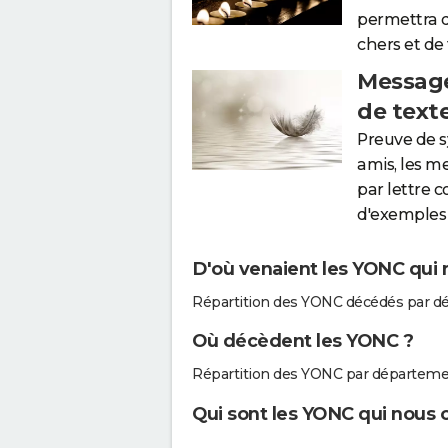
permettra 
chers et de
Message
de text
Preuve de 
amis, les m
par lettre 
d'exemples 
D'où venaient les YONC qui 
Répartition des YONC décédés par d
Où décèdent les YONC ?
Répartition des YONC par départeme
Qui sont les YONC qui nous o