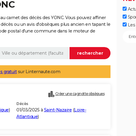
ONC
Actu
Spo
 au carnet des décès des YONC. Vous pouvez affiner
 décès ou un avis d'obsèques plus ancien en tapant le
Les 
code postal d'une commune dans le moteur de
s gratuit
sur Linternaute.com
Créer une cagnotte obsèques
Décès
tique
)
01/03/2025 à
Saint-Nazaire
(
Loire-
Atlantique
)