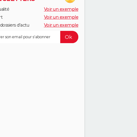
alité
Voir un exemple
rt
Voir un exemple
dossiers d'actu
Voir un exemple