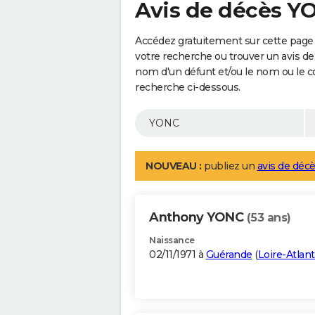
Avis de décès Y
Accédez gratuitement sur cette page
votre recherche ou trouver un avis de
nom d'un défunt et/ou le nom ou le 
recherche ci-dessous.
NOUVEAU :
publiez un
avis de décè
Anthony YONC
(53 ans)
Naissance
02/11/1971 à
Guérande
(
Loire-Atlan