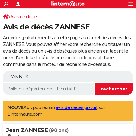
ACTUALITÉS
Connexion
S'inscrire
Avis de décès
Rechercher
Société
Education
Villes
Politique
Faits Divers
Monde
+
SPORT
Avis de décès ZANNESE
Football
Cyclisme
Forum
Coupe du monde 2026
Tennis
Rugby
CULTURE
Accédez gratuitement sur cette page au carnet des décès des
TNT
Cinéma
Musique
Programme TV
Streaming
Sorties cinéma
+
ZANNESE. Vous pouvez affiner votre recherche ou trouver un
FINANCE
avis de décès ou un avis d'obsèques plus ancien en tapant le
Impôts
Immobilier
Banque
Crédit
Retraite
Epargne
Risques naturels par ville
Assurance
AUTO
nom d'un défunt et/ou le nom ou le code postal d'une
commune dans le moteur de recherche ci-dessous.
Réserver un essai
Berlines
Forum auto
Essais
Citadines
SUV
+
HIGH-TECH
Meilleur smartphone
Ordinateurs
Guide high-tech
Mobiles
Internet
Jeux vidéo
+
BRICOLAGE
Aménagement intérieur
Cuisine
Jardinage
+
Forum
Extérieur
Salle de bains
Rangement
WEEK-END
Escapades
Expositions
Week-end nature
Guides de France
Patrimoine
Musées
+
LIFESTYLE
NOUVEAU :
publiez un
avis de décès gratuit
sur
Linternaute.com
Bien-être
Mode
+
Art de vivre
Loisirs
Modes de vie
SANTE
Jean ZANNESE
Guide de la santé
Médicaments
+
Alimentation
Maladies
Sommeil
(90 ans)
VOYAGE