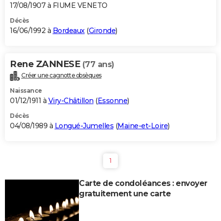
17/08/1907 à FIUME VENETO
Décès
16/06/1992 à
Bordeaux
(
Gironde
)
Rene ZANNESE
(77 ans)
Créer une cagnotte obsèques
Naissance
01/12/1911 à
Viry-Châtillon
(
Essonne
)
Décès
04/08/1989 à
Longué-Jumelles
(
Maine-et-Loire
)
1
Carte de condoléances : envoyer
gratuitement une carte