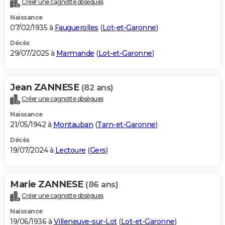
Créer une cagnotte obsèques
City break
Voyage de noces
Climat
Destinations
Voyage nature
Forum
+
PHOTO
Naissance
07/02/1935 à
Fauguerolles
(
Lot-et-Garonne
)
GUIDES D'ACHAT
Décès
29/07/2025 à
Marmande
(
Lot-et-Garonne
)
BONS PLANS
CARTE DE VOEUX
Jean ZANNESE
(82 ans)
Carte Bonne année
Carte Pâques
Carte de Noël
Carte Saint-Valentin
Carte d'anniversaire
DICTIONNAIRE
Créer une cagnotte obsèques
Biographies
Expressions
Dictionnaire
Citations
Proverbes
PROGRAMME TV
Naissance
21/05/1942 à
Montauban
(
Tarn-et-Garonne
)
COPAINS D'AVANT
Décès
19/07/2024 à
Lectoure
(
Gers
)
Se connecter
Collèges
Universités
Service militaire
S'inscrire
Lycées
Primaires
Entreprises
Avis de recherche
AVIS DE DÉCÈS
FORUM
Marie ZANNESE
(86 ans)
Lifestyle
Sport
Television
Cinema
Bricolage
Culture
Auto
Voyage
Créer une cagnotte obsèques
Naissance
19/06/1936 à
Villeneuve-sur-Lot
(
Lot-et-Garonne
)