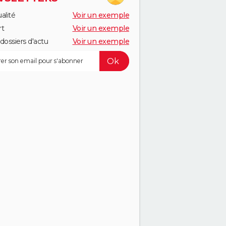
alité
Voir un exemple
rt
Voir un exemple
dossiers d'actu
Voir un exemple