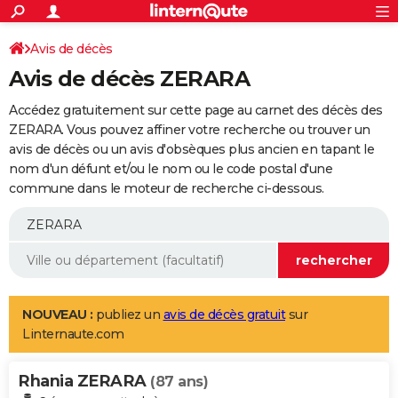
ACTUALITÉS
Connexion
S'inscrire
Avis de décès
Rechercher
Société
Education
Villes
Politique
Faits Divers
Monde
+
SPORT
Avis de décès ZERARA
Football
Cyclisme
Forum
Coupe du monde 2026
Tennis
Rugby
CULTURE
Accédez gratuitement sur cette page au carnet des décès des
TNT
Cinéma
Musique
Programme TV
Streaming
Sorties cinéma
+
ZERARA. Vous pouvez affiner votre recherche ou trouver un
FINANCE
avis de décès ou un avis d'obsèques plus ancien en tapant le
Impôts
Immobilier
Banque
Crédit
Retraite
Epargne
Risques naturels par ville
Assurance
AUTO
nom d'un défunt et/ou le nom ou le code postal d'une
commune dans le moteur de recherche ci-dessous.
Réserver un essai
Berlines
Forum auto
Essais
Citadines
SUV
+
HIGH-TECH
Meilleur smartphone
Ordinateurs
Guide high-tech
Mobiles
Internet
Jeux vidéo
+
BRICOLAGE
Aménagement intérieur
Cuisine
Jardinage
+
Forum
Extérieur
Salle de bains
Rangement
WEEK-END
Escapades
Expositions
Week-end nature
Guides de France
Patrimoine
Musées
+
LIFESTYLE
NOUVEAU :
publiez un
avis de décès gratuit
sur
Linternaute.com
Bien-être
Mode
+
Art de vivre
Loisirs
Modes de vie
SANTE
Rhania ZERARA
Guide de la santé
Médicaments
+
Alimentation
Maladies
Sommeil
(87 ans)
VOYAGE