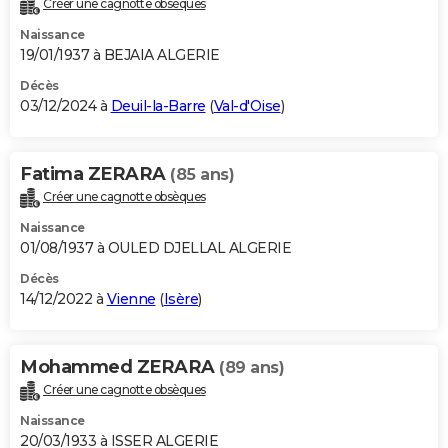
Créer une cagnotte obsèques
City break
Voyage de noces
Climat
Destinations
Voyage nature
Forum
+
PHOTO
Naissance
19/01/1937 à BEJAIA ALGERIE
GUIDES D'ACHAT
Décès
03/12/2024 à
Deuil-la-Barre
(
Val-d'Oise
)
BONS PLANS
CARTE DE VOEUX
Fatima ZERARA
(85 ans)
Carte Bonne année
Carte Pâques
Carte de Noël
Carte Saint-Valentin
Carte d'anniversaire
DICTIONNAIRE
Créer une cagnotte obsèques
Biographies
Expressions
Dictionnaire
Citations
Proverbes
PROGRAMME TV
Naissance
01/08/1937 à OULED DJELLAL ALGERIE
COPAINS D'AVANT
Décès
14/12/2022 à
Vienne
(
Isère
)
Se connecter
Collèges
Universités
Service militaire
S'inscrire
Lycées
Primaires
Entreprises
Avis de recherche
AVIS DE DÉCÈS
FORUM
Mohammed ZERARA
(89 ans)
Lifestyle
Sport
Television
Cinema
Bricolage
Culture
Auto
Voyage
Créer une cagnotte obsèques
Naissance
20/03/1933 à ISSER ALGERIE