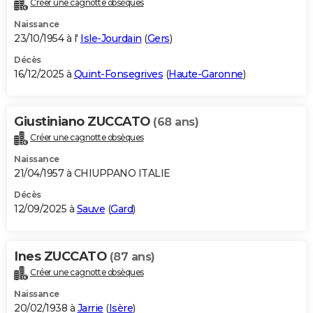
Créer une cagnotte obsèques
City break
Voyage de noces
Climat
Destinations
Voyage nature
Forum
+
PHOTO
Naissance
23/10/1954 à l'
Isle-Jourdain
(
Gers
)
GUIDES D'ACHAT
Décès
16/12/2025 à
Quint-Fonsegrives
(
Haute-Garonne
)
BONS PLANS
CARTE DE VOEUX
Giustiniano ZUCCATO
(68 ans)
Carte Bonne année
Carte Pâques
Carte de Noël
Carte Saint-Valentin
Carte d'anniversaire
DICTIONNAIRE
Créer une cagnotte obsèques
Biographies
Expressions
Dictionnaire
Citations
Proverbes
PROGRAMME TV
Naissance
21/04/1957 à CHIUPPANO ITALIE
COPAINS D'AVANT
Décès
12/09/2025 à
Sauve
(
Gard
)
Se connecter
Collèges
Universités
Service militaire
S'inscrire
Lycées
Primaires
Entreprises
Avis de recherche
AVIS DE DÉCÈS
FORUM
Ines ZUCCATO
(87 ans)
Lifestyle
Sport
Television
Cinema
Bricolage
Culture
Auto
Voyage
Créer une cagnotte obsèques
Naissance
20/02/1938 à
Jarrie
(
Isère
)