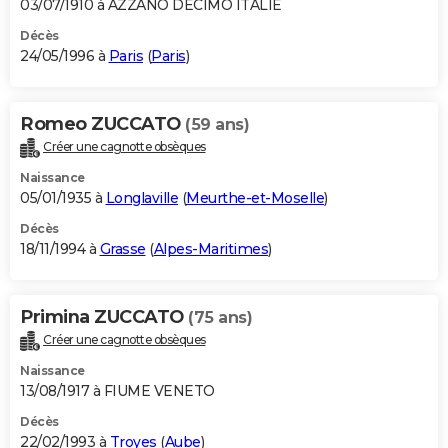
03/07/1910 à AZZANO DECIMO ITALIE
Décès
24/05/1996 à
Paris
(
Paris
)
Romeo ZUCCATO
(59 ans)
Créer une cagnotte obsèques
Naissance
05/01/1935 à
Longlaville
(
Meurthe-et-Moselle
)
Décès
18/11/1994 à
Grasse
(
Alpes-Maritimes
)
Primina ZUCCATO
(75 ans)
Créer une cagnotte obsèques
Naissance
13/08/1917 à FIUME VENETO
Décès
22/02/1993 à
Troyes
(
Aube
)