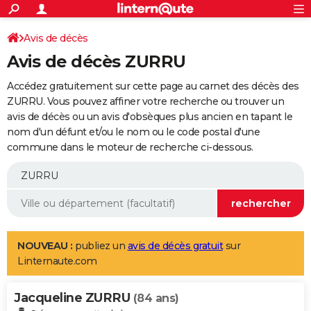
ACTUALITÉS
Connexion
S'inscrire
Avis de décès
Rechercher
Société
Education
Villes
Politique
Faits Divers
Monde
+
SPORT
Avis de décès ZURRU
Football
Cyclisme
Forum
Coupe du monde 2026
Tennis
Rugby
CULTURE
Accédez gratuitement sur cette page au carnet des décès des
TNT
Cinéma
Musique
Programme TV
Streaming
Sorties cinéma
+
ZURRU. Vous pouvez affiner votre recherche ou trouver un
FINANCE
avis de décès ou un avis d'obsèques plus ancien en tapant le
Impôts
Immobilier
Banque
Crédit
Retraite
Epargne
Risques naturels par ville
Assurance
AUTO
nom d'un défunt et/ou le nom ou le code postal d'une
commune dans le moteur de recherche ci-dessous.
Réserver un essai
Berlines
Forum auto
Essais
Citadines
SUV
+
HIGH-TECH
Meilleur smartphone
Ordinateurs
Guide high-tech
Mobiles
Internet
Jeux vidéo
+
BRICOLAGE
Aménagement intérieur
Cuisine
Jardinage
+
Forum
Extérieur
Salle de bains
Rangement
WEEK-END
Escapades
Expositions
Week-end nature
Guides de France
Patrimoine
Musées
+
LIFESTYLE
NOUVEAU :
publiez un
avis de décès gratuit
sur
Linternaute.com
Bien-être
Mode
+
Art de vivre
Loisirs
Modes de vie
SANTE
Jacqueline ZURRU
Guide de la santé
Médicaments
+
Alimentation
Maladies
Sommeil
(84 ans)
VOYAGE