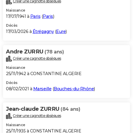
Créer une cagnotte obsèques
City break
Voyage de noces
Climat
Destinations
Voyage nature
Forum
+
PHOTO
Naissance
17/07/1941 à
Paris
(
Paris
)
GUIDES D'ACHAT
Décès
17/03/2026 à
Étrépagny
(
Eure
)
BONS PLANS
CARTE DE VOEUX
Andre ZURRU
(78 ans)
Carte Bonne année
Carte Pâques
Carte de Noël
Carte Saint-Valentin
Carte d'anniversaire
DICTIONNAIRE
Créer une cagnotte obsèques
Biographies
Expressions
Dictionnaire
Citations
Proverbes
PROGRAMME TV
Naissance
25/11/1942 à CONSTANTINE ALGERIE
COPAINS D'AVANT
Décès
08/02/2021 à
Marseille
(
Bouches-du-Rhône
)
Se connecter
Collèges
Universités
Service militaire
S'inscrire
Lycées
Primaires
Entreprises
Avis de recherche
AVIS DE DÉCÈS
FORUM
Jean-claude ZURRU
(84 ans)
Lifestyle
Sport
Television
Cinema
Bricolage
Culture
Auto
Voyage
Créer une cagnotte obsèques
Naissance
25/11/1935 à CONSTANTINE ALGERIE