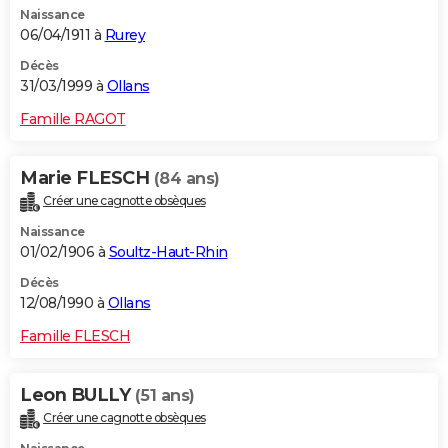
Naissance
City break
Voyage de noces
Climat
Destinations
Voyage nature
Forum
+
PHOTO
06/04/1911 à
Rurey
GUIDES D'ACHAT
Décès
31/03/1999 à
Ollans
BONS PLANS
Famille RAGOT
CARTE DE VOEUX
Marie FLESCH
(84 ans)
Carte Bonne année
Carte Pâques
Carte de Noël
Carte Saint-Valentin
Carte d'anniversaire
DICTIONNAIRE
Créer une cagnotte obsèques
Biographies
Expressions
Dictionnaire
Citations
Proverbes
PROGRAMME TV
Naissance
01/02/1906 à
Soultz-Haut-Rhin
COPAINS D'AVANT
Décès
12/08/1990 à
Ollans
Se connecter
Collèges
Universités
Service militaire
S'inscrire
Lycées
Primaires
Entreprises
Avis de recherche
AVIS DE DÉCÈS
Famille FLESCH
FORUM
Lifestyle
Sport
Television
Cinema
Bricolage
Culture
Auto
Voyage
Leon BULLY
(51 ans)
Créer une cagnotte obsèques