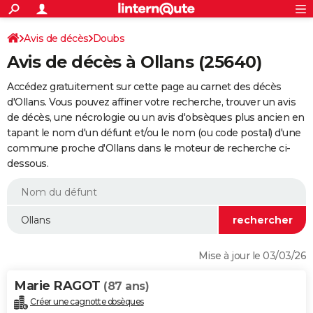
ACTUALITÉS
Connexion
S'inscrire
Avis de décès
Doubs
Rechercher
Société
Education
Villes
Politique
Faits Divers
Monde
+
SPORT
Avis de décès à Ollans (25640)
Football
Cyclisme
Forum
Coupe du monde 2026
Tennis
Rugby
CULTURE
Accédez gratuitement sur cette page au carnet des décès
TNT
Cinéma
Musique
Programme TV
Streaming
Sorties cinéma
+
d'Ollans. Vous pouvez affiner votre recherche, trouver un avis
FINANCE
de décès, une nécrologie ou un avis d'obsèques plus ancien en
Impôts
Immobilier
Banque
Crédit
Retraite
Epargne
Risques naturels par ville
Assurance
AUTO
tapant le nom d'un défunt et/ou le nom (ou code postal) d'une
commune proche d'Ollans dans le moteur de recherche ci-
Réserver un essai
Berlines
Forum auto
Essais
Citadines
SUV
+
HIGH-TECH
dessous.
Meilleur smartphone
Ordinateurs
Guide high-tech
Mobiles
Internet
Jeux vidéo
+
BRICOLAGE
Aménagement intérieur
Cuisine
Jardinage
+
Forum
Extérieur
Salle de bains
Rangement
WEEK-END
Escapades
Expositions
Week-end nature
Guides de France
Patrimoine
Musées
+
LIFESTYLE
Mise à jour le 03/03/26
Bien-être
Mode
+
Art de vivre
Loisirs
Modes de vie
SANTE
Marie RAGOT
(87 ans)
Guide de la santé
Médicaments
+
Alimentation
Maladies
Sommeil
VOYAGE
Créer une cagnotte obsèques