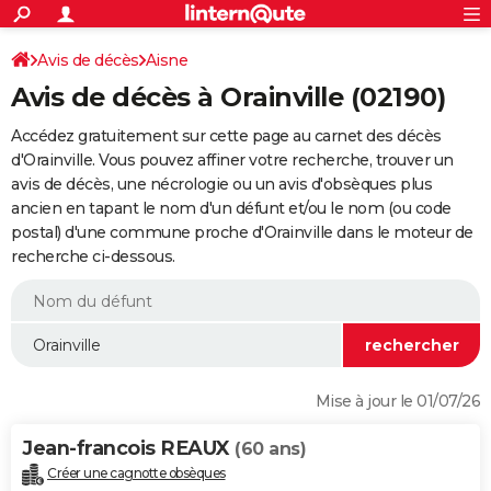
ACTUALITÉS
Connexion
S'inscrire
Avis de décès
Aisne
Rechercher
Société
Education
Villes
Politique
Faits Divers
Monde
+
SPORT
Avis de décès à Orainville (02190)
Football
Cyclisme
Forum
Coupe du monde 2026
Tennis
Rugby
CULTURE
Accédez gratuitement sur cette page au carnet des décès
TNT
Cinéma
Musique
Programme TV
Streaming
Sorties cinéma
+
d'Orainville. Vous pouvez affiner votre recherche, trouver un
FINANCE
avis de décès, une nécrologie ou un avis d'obsèques plus
Impôts
Immobilier
Banque
Crédit
Retraite
Epargne
Risques naturels par ville
Assurance
AUTO
ancien en tapant le nom d'un défunt et/ou le nom (ou code
postal) d'une commune proche d'Orainville dans le moteur de
Réserver un essai
Berlines
Forum auto
Essais
Citadines
SUV
+
HIGH-TECH
recherche ci-dessous.
Meilleur smartphone
Ordinateurs
Guide high-tech
Mobiles
Internet
Jeux vidéo
+
BRICOLAGE
Aménagement intérieur
Cuisine
Jardinage
+
Forum
Extérieur
Salle de bains
Rangement
WEEK-END
Escapades
Expositions
Week-end nature
Guides de France
Patrimoine
Musées
+
LIFESTYLE
Mise à jour le 01/07/26
Bien-être
Mode
+
Art de vivre
Loisirs
Modes de vie
SANTE
Jean-francois REAUX
(60 ans)
Guide de la santé
Médicaments
+
Alimentation
Maladies
Sommeil
VOYAGE
Créer une cagnotte obsèques