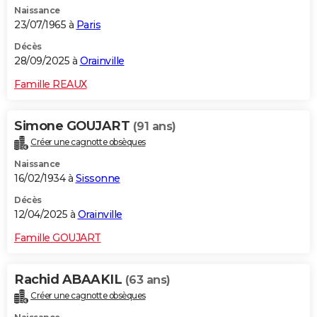
Naissance
City break
Voyage de noces
Climat
Destinations
Voyage nature
Forum
+
PHOTO
23/07/1965 à
Paris
GUIDES D'ACHAT
Décès
28/09/2025 à
Orainville
BONS PLANS
Famille REAUX
CARTE DE VOEUX
Simone GOUJART
(91 ans)
Carte Bonne année
Carte Pâques
Carte de Noël
Carte Saint-Valentin
Carte d'anniversaire
DICTIONNAIRE
Créer une cagnotte obsèques
Biographies
Expressions
Dictionnaire
Citations
Proverbes
PROGRAMME TV
Naissance
16/02/1934 à
Sissonne
COPAINS D'AVANT
Décès
12/04/2025 à
Orainville
Se connecter
Collèges
Universités
Service militaire
S'inscrire
Lycées
Primaires
Entreprises
Avis de recherche
AVIS DE DÉCÈS
Famille GOUJART
FORUM
Lifestyle
Sport
Television
Cinema
Bricolage
Culture
Auto
Voyage
Rachid ABAAKIL
(63 ans)
Créer une cagnotte obsèques