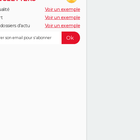
alité
Voir un exemple
rt
Voir un exemple
dossiers d'actu
Voir un exemple