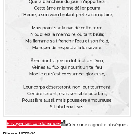
Que la blancheur du jour m'apportera,
City break
Voyage de noces
Climat
Destinations
Voyage nature
Forum
+
PHOTO
Cette âme mienne délier pourra
l'Heure, à son vœu brûlant prête à complaire;
GUIDES D'ACHAT
Mais point sur la rive de cette terre
BONS PLANS
N'oubliera la mémoire, où tant brûla;
Ma flamme sait franchir l'eau et son froid,
CARTE DE VOEUX
Manquer de respect à la loi sévère.
Carte Bonne année
Carte Pâques
Carte de Noël
Carte Saint-Valentin
Carte d'anniversaire
DICTIONNAIRE
Âme dont la prison fut tout un Dieu,
Biographies
Expressions
Dictionnaire
Citations
Proverbes
Veines au flux qui nourrit un tel feu,
PROGRAMME TV
Moelle qui s'est consumée, glorieuse,
COPAINS D'AVANT
Leur corps déserteront, non leur tourment;
Se connecter
Collèges
Universités
Service militaire
S'inscrire
Lycées
Primaires
Entreprises
Avis de recherche
AVIS DE DÉCÈS
Cendre seront, mais sensible pourtant;
Poussière aussi, mais poussière amoureuse.
FORUM
Sit tibi terra levis.
Lifestyle
Sport
Television
Cinema
Bricolage
Culture
Auto
Voyage
Envoyer ses condoléances
Créer une cagnotte obsèques