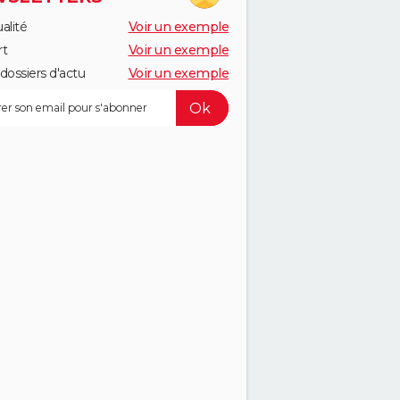
alité
Voir un exemple
rt
Voir un exemple
dossiers d'actu
Voir un exemple