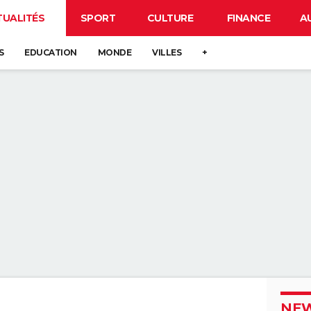
TUALITÉS
SPORT
CULTURE
FINANCE
A
S
EDUCATION
MONDE
VILLES
+
NEW