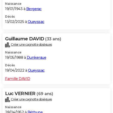
Naissance
City break
Voyage de noces
Climat
Destinations
Voyage nature
Forum
+
PHOTO
19/01/1943 à
Bergerac
GUIDES D'ACHAT
Décès
13/02/2025 à
Queyssac
BONS PLANS
CARTE DE VOEUX
Guillaume DAVID
(33 ans)
Créer une cagnotte obsèques
Carte Bonne année
Carte Pâques
Carte de Noël
Carte Saint-Valentin
Carte d'anniversaire
DICTIONNAIRE
Naissance
Biographies
Expressions
Dictionnaire
Citations
Proverbes
19/05/1988 à
Dunkerque
PROGRAMME TV
Décès
COPAINS D'AVANT
19/04/2022 à
Queyssac
Se connecter
Collèges
Universités
Service militaire
S'inscrire
Lycées
Primaires
Entreprises
Avis de recherche
AVIS DE DÉCÈS
Famille DAVID
FORUM
Luc VERNIER
(69 ans)
Lifestyle
Sport
Television
Cinema
Bricolage
Culture
Auto
Voyage
Créer une cagnotte obsèques
Naissance
28/04/1952 à
Béthune