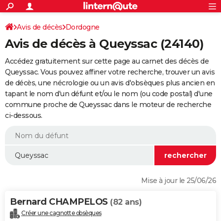
ACTUALITÉS
Connexion
S'inscrire
Avis de décès
Dordogne
Rechercher
Société
Education
Villes
Politique
Faits Divers
Monde
+
SPORT
Avis de décès à Queyssac (24140)
Football
Cyclisme
Forum
Coupe du monde 2026
Tennis
Rugby
CULTURE
Accédez gratuitement sur cette page au carnet des décès de
TNT
Cinéma
Musique
Programme TV
Streaming
Sorties cinéma
+
Queyssac. Vous pouvez affiner votre recherche, trouver un avis
FINANCE
de décès, une nécrologie ou un avis d'obsèques plus ancien en
Impôts
Immobilier
Banque
Crédit
Retraite
Epargne
Risques naturels par ville
Assurance
AUTO
tapant le nom d'un défunt et/ou le nom (ou code postal) d'une
commune proche de Queyssac dans le moteur de recherche
Réserver un essai
Berlines
Forum auto
Essais
Citadines
SUV
+
HIGH-TECH
ci-dessous.
Meilleur smartphone
Ordinateurs
Guide high-tech
Mobiles
Internet
Jeux vidéo
+
BRICOLAGE
Aménagement intérieur
Cuisine
Jardinage
+
Forum
Extérieur
Salle de bains
Rangement
WEEK-END
Escapades
Expositions
Week-end nature
Guides de France
Patrimoine
Musées
+
LIFESTYLE
Mise à jour le 25/06/26
Bien-être
Mode
+
Art de vivre
Loisirs
Modes de vie
SANTE
Bernard CHAMPELOS
(82 ans)
Guide de la santé
Médicaments
+
Alimentation
Maladies
Sommeil
VOYAGE
Créer une cagnotte obsèques