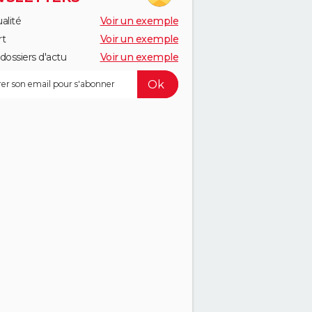
alité
Voir un exemple
rt
Voir un exemple
dossiers d'actu
Voir un exemple