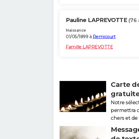
Pauline LAPREVOTTE
(76 
Naissance
01/05/1899 à
Remicourt
Famille LAPREVOTTE
Carte d
gratuit
Notre sélec
permettra 
chers et de
Message
de text