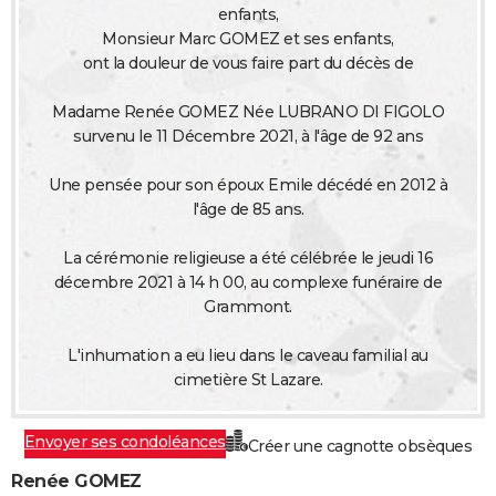
enfants,
City break
Voyage de noces
Climat
Destinations
Voyage nature
Forum
+
PHOTO
Monsieur Marc GOMEZ et ses enfants,
ont la douleur de vous faire part du décès de
GUIDES D'ACHAT
Madame Renée GOMEZ Née LUBRANO DI FIGOLO
BONS PLANS
survenu le 11 Décembre 2021, à l'âge de 92 ans
CARTE DE VOEUX
Une pensée pour son époux Emile décédé en 2012 à
Carte Bonne année
Carte Pâques
Carte de Noël
Carte Saint-Valentin
Carte d'anniversaire
DICTIONNAIRE
l'âge de 85 ans.
Biographies
Expressions
Dictionnaire
Citations
Proverbes
PROGRAMME TV
La cérémonie religieuse a été célébrée le jeudi 16
décembre 2021 à 14 h 00, au complexe funéraire de
COPAINS D'AVANT
Grammont.
Se connecter
Collèges
Universités
Service militaire
S'inscrire
Lycées
Primaires
Entreprises
Avis de recherche
AVIS DE DÉCÈS
L'inhumation a eu lieu dans le caveau familial au
cimetière St Lazare.
FORUM
Lifestyle
Sport
Television
Cinema
Bricolage
Culture
Auto
Voyage
Envoyer ses condoléances
Créer une cagnotte obsèques
Renée GOMEZ