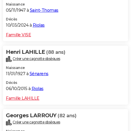
Naissance
City break
Voyage de noces
Climat
Destinations
Voyage nature
Forum
+
PHOTO
05/11/1947 à
Saint-Thomas
GUIDES D'ACHAT
Décès
10/03/2024 à
Riolas
BONS PLANS
Famille VISE
CARTE DE VOEUX
Henri LAHILLE
(88 ans)
Carte Bonne année
Carte Pâques
Carte de Noël
Carte Saint-Valentin
Carte d'anniversaire
DICTIONNAIRE
Créer une cagnotte obsèques
Biographies
Expressions
Dictionnaire
Citations
Proverbes
PROGRAMME TV
Naissance
11/01/1927 à
Sénarens
COPAINS D'AVANT
Décès
06/10/2015 à
Riolas
Se connecter
Collèges
Universités
Service militaire
S'inscrire
Lycées
Primaires
Entreprises
Avis de recherche
AVIS DE DÉCÈS
Famille LAHILLE
FORUM
Lifestyle
Sport
Television
Cinema
Bricolage
Culture
Auto
Voyage
Georges LARROUY
(82 ans)
Créer une cagnotte obsèques