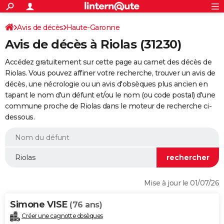
ACTUALITÉS
Connexion
S'inscrire
Avis de décès
Haute-Garonne
Rechercher
Société
Education
Villes
Politique
Faits Divers
Monde
+
SPORT
Avis de décès à Riolas (31230)
Football
Cyclisme
Forum
Coupe du monde 2026
Tennis
Rugby
CULTURE
Accédez gratuitement sur cette page au carnet des décès de
TNT
Cinéma
Musique
Programme TV
Streaming
Sorties cinéma
+
Riolas. Vous pouvez affiner votre recherche, trouver un avis de
FINANCE
décès, une nécrologie ou un avis d'obsèques plus ancien en
Impôts
Immobilier
Banque
Crédit
Retraite
Epargne
Risques naturels par ville
Assurance
AUTO
tapant le nom d'un défunt et/ou le nom (ou code postal) d'une
commune proche de Riolas dans le moteur de recherche ci-
Réserver un essai
Berlines
Forum auto
Essais
Citadines
SUV
+
HIGH-TECH
dessous.
Meilleur smartphone
Ordinateurs
Guide high-tech
Mobiles
Internet
Jeux vidéo
+
BRICOLAGE
Aménagement intérieur
Cuisine
Jardinage
+
Forum
Extérieur
Salle de bains
Rangement
WEEK-END
Escapades
Expositions
Week-end nature
Guides de France
Patrimoine
Musées
+
LIFESTYLE
Mise à jour le 01/07/26
Bien-être
Mode
+
Art de vivre
Loisirs
Modes de vie
SANTE
Simone VISE
(76 ans)
Guide de la santé
Médicaments
+
Alimentation
Maladies
Sommeil
VOYAGE
Créer une cagnotte obsèques