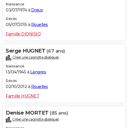
Naissance
City break
Voyage de noces
Climat
Destinations
Voyage nature
Forum
+
PHOTO
03/07/1974 à
Dreux
GUIDES D'ACHAT
Décès
05/07/2015 à
Rouelles
BONS PLANS
Famille DIONISIO
CARTE DE VOEUX
Serge HUGNET
(67 ans)
Carte Bonne année
Carte Pâques
Carte de Noël
Carte Saint-Valentin
Carte d'anniversaire
DICTIONNAIRE
Créer une cagnotte obsèques
Biographies
Expressions
Dictionnaire
Citations
Proverbes
PROGRAMME TV
Naissance
13/04/1945 à
Langres
COPAINS D'AVANT
Décès
02/10/2012 à
Rouelles
Se connecter
Collèges
Universités
Service militaire
S'inscrire
Lycées
Primaires
Entreprises
Avis de recherche
AVIS DE DÉCÈS
Famille HUGNET
FORUM
Lifestyle
Sport
Television
Cinema
Bricolage
Culture
Auto
Voyage
Denise MORTET
(85 ans)
Créer une cagnotte obsèques