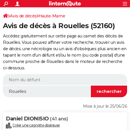
ACTUALITÉS
Connexion
S'inscrire
Avis de décès
Haute-Marne
Rechercher
Société
Education
Villes
Politique
Faits Divers
Monde
+
SPORT
Avis de décès à Rouelles (52160)
Football
Cyclisme
Forum
Coupe du monde 2026
Tennis
Rugby
CULTURE
Accédez gratuitement sur cette page au carnet des décès de
TNT
Cinéma
Musique
Programme TV
Streaming
Sorties cinéma
+
Rouelles. Vous pouvez affiner votre recherche, trouver un avis
FINANCE
de décès, une nécrologie ou un avis d'obsèques plus ancien en
Impôts
Immobilier
Banque
Crédit
Retraite
Epargne
Risques naturels par ville
Assurance
AUTO
tapant le nom d'un défunt et/ou le nom (ou code postal) d'une
commune proche de Rouelles dans le moteur de recherche
Réserver un essai
Berlines
Forum auto
Essais
Citadines
SUV
+
HIGH-TECH
ci-dessous.
Meilleur smartphone
Ordinateurs
Guide high-tech
Mobiles
Internet
Jeux vidéo
+
BRICOLAGE
Aménagement intérieur
Cuisine
Jardinage
+
Forum
Extérieur
Salle de bains
Rangement
WEEK-END
Escapades
Expositions
Week-end nature
Guides de France
Patrimoine
Musées
+
LIFESTYLE
Mise à jour le 25/06/26
Bien-être
Mode
+
Art de vivre
Loisirs
Modes de vie
SANTE
Daniel DIONISIO
(41 ans)
Guide de la santé
Médicaments
+
Alimentation
Maladies
Sommeil
VOYAGE
Créer une cagnotte obsèques