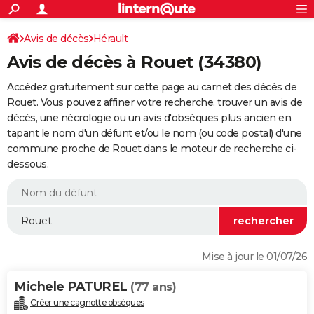
ACTUALITÉS
Connexion
S'inscrire
Avis de décès
Hérault
Rechercher
Société
Education
Villes
Politique
Faits Divers
Monde
+
SPORT
Avis de décès à Rouet (34380)
Football
Cyclisme
Forum
Coupe du monde 2026
Tennis
Rugby
CULTURE
Accédez gratuitement sur cette page au carnet des décès de
TNT
Cinéma
Musique
Programme TV
Streaming
Sorties cinéma
+
Rouet. Vous pouvez affiner votre recherche, trouver un avis de
FINANCE
décès, une nécrologie ou un avis d'obsèques plus ancien en
Impôts
Immobilier
Banque
Crédit
Retraite
Epargne
Risques naturels par ville
Assurance
AUTO
tapant le nom d'un défunt et/ou le nom (ou code postal) d'une
commune proche de Rouet dans le moteur de recherche ci-
Réserver un essai
Berlines
Forum auto
Essais
Citadines
SUV
+
HIGH-TECH
dessous.
Meilleur smartphone
Ordinateurs
Guide high-tech
Mobiles
Internet
Jeux vidéo
+
BRICOLAGE
Aménagement intérieur
Cuisine
Jardinage
+
Forum
Extérieur
Salle de bains
Rangement
WEEK-END
Escapades
Expositions
Week-end nature
Guides de France
Patrimoine
Musées
+
LIFESTYLE
Mise à jour le 01/07/26
Bien-être
Mode
+
Art de vivre
Loisirs
Modes de vie
SANTE
Michele PATUREL
(77 ans)
Guide de la santé
Médicaments
+
Alimentation
Maladies
Sommeil
VOYAGE
Créer une cagnotte obsèques