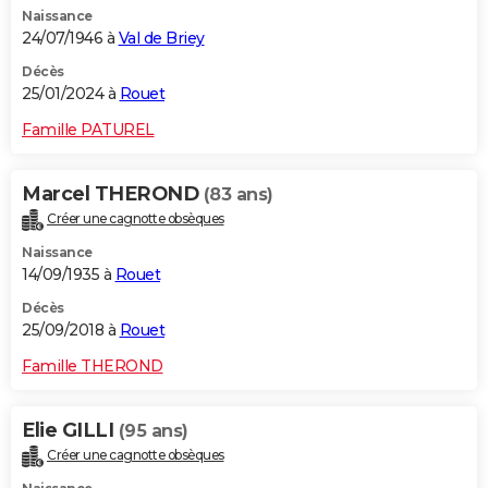
Naissance
City break
Voyage de noces
Climat
Destinations
Voyage nature
Forum
+
PHOTO
24/07/1946 à
Val de Briey
GUIDES D'ACHAT
Décès
25/01/2024 à
Rouet
BONS PLANS
Famille PATUREL
CARTE DE VOEUX
Marcel THEROND
(83 ans)
Carte Bonne année
Carte Pâques
Carte de Noël
Carte Saint-Valentin
Carte d'anniversaire
DICTIONNAIRE
Créer une cagnotte obsèques
Biographies
Expressions
Dictionnaire
Citations
Proverbes
PROGRAMME TV
Naissance
14/09/1935 à
Rouet
COPAINS D'AVANT
Décès
25/09/2018 à
Rouet
Se connecter
Collèges
Universités
Service militaire
S'inscrire
Lycées
Primaires
Entreprises
Avis de recherche
AVIS DE DÉCÈS
Famille THEROND
FORUM
Lifestyle
Sport
Television
Cinema
Bricolage
Culture
Auto
Voyage
Elie GILLI
(95 ans)
Créer une cagnotte obsèques