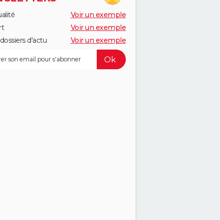
alité
Voir un exemple
rt
Voir un exemple
dossiers d'actu
Voir un exemple