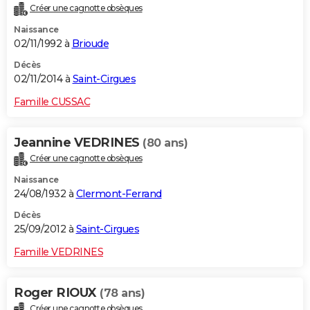
Créer une cagnotte obsèques
City break
Voyage de noces
Climat
Destinations
Voyage nature
Forum
+
PHOTO
Naissance
02/11/1992 à
Brioude
GUIDES D'ACHAT
Décès
BONS PLANS
02/11/2014 à
Saint-Cirgues
CARTE DE VOEUX
Famille CUSSAC
Carte Bonne année
Carte Pâques
Carte de Noël
Carte Saint-Valentin
Carte d'anniversaire
DICTIONNAIRE
Jeannine VEDRINES
(80 ans)
Biographies
Expressions
Dictionnaire
Citations
Proverbes
PROGRAMME TV
Créer une cagnotte obsèques
Naissance
COPAINS D'AVANT
24/08/1932 à
Clermont-Ferrand
Se connecter
Collèges
Universités
Service militaire
S'inscrire
Lycées
Primaires
Entreprises
Avis de recherche
AVIS DE DÉCÈS
Décès
25/09/2012 à
Saint-Cirgues
FORUM
Famille VEDRINES
Lifestyle
Sport
Television
Cinema
Bricolage
Culture
Auto
Voyage
Roger RIOUX
(78 ans)
Créer une cagnotte obsèques