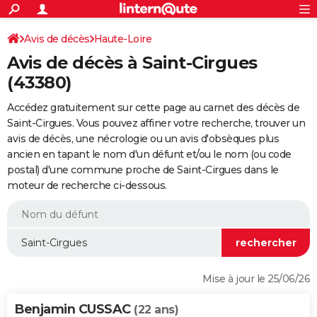
ACTUALITÉS
Connexion
S'inscrire
Avis de décès
Haute-Loire
Rechercher
Société
Education
Villes
Politique
Faits Divers
Monde
+
SPORT
Avis de décès à Saint-Cirgues
Football
Cyclisme
Forum
Coupe du monde 2026
Tennis
Rugby
CULTURE
(43380)
TNT
Cinéma
Musique
Programme TV
Streaming
Sorties cinéma
+
FINANCE
Accédez gratuitement sur cette page au carnet des décès de
Saint-Cirgues. Vous pouvez affiner votre recherche, trouver un
Impôts
Immobilier
Banque
Crédit
Retraite
Epargne
Risques naturels par ville
Assurance
AUTO
avis de décès, une nécrologie ou un avis d'obsèques plus
ancien en tapant le nom d'un défunt et/ou le nom (ou code
Réserver un essai
Berlines
Forum auto
Essais
Citadines
SUV
+
HIGH-TECH
postal) d'une commune proche de Saint-Cirgues dans le
moteur de recherche ci-dessous.
Meilleur smartphone
Ordinateurs
Guide high-tech
Mobiles
Internet
Jeux vidéo
+
BRICOLAGE
Aménagement intérieur
Cuisine
Jardinage
+
Forum
Extérieur
Salle de bains
Rangement
WEEK-END
Escapades
Expositions
Week-end nature
Guides de France
Patrimoine
Musées
+
LIFESTYLE
Bien-être
Mode
+
Art de vivre
Loisirs
Modes de vie
SANTE
Mise à jour le 25/06/26
Guide de la santé
Médicaments
+
Alimentation
Maladies
Sommeil
VOYAGE
Benjamin CUSSAC
(22 ans)