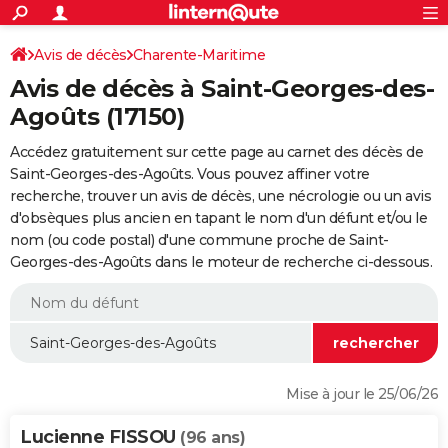
ACTUALITÉS
Connexion
S'inscrire
Avis de décès
Charente-Maritime
Rechercher
Société
Education
Villes
Politique
Faits Divers
Monde
+
SPORT
Avis de décès à Saint-Georges-des-
Football
Cyclisme
Forum
Coupe du monde 2026
Tennis
Rugby
CULTURE
Agoûts (17150)
TNT
Cinéma
Musique
Programme TV
Streaming
Sorties cinéma
+
FINANCE
Accédez gratuitement sur cette page au carnet des décès de
Saint-Georges-des-Agoûts. Vous pouvez affiner votre
Impôts
Immobilier
Banque
Crédit
Retraite
Epargne
Risques naturels par ville
Assurance
AUTO
recherche, trouver un avis de décès, une nécrologie ou un avis
d'obsèques plus ancien en tapant le nom d'un défunt et/ou le
Réserver un essai
Berlines
Forum auto
Essais
Citadines
SUV
+
HIGH-TECH
nom (ou code postal) d'une commune proche de Saint-
Georges-des-Agoûts dans le moteur de recherche ci-dessous.
Meilleur smartphone
Ordinateurs
Guide high-tech
Mobiles
Internet
Jeux vidéo
+
BRICOLAGE
Aménagement intérieur
Cuisine
Jardinage
+
Forum
Extérieur
Salle de bains
Rangement
WEEK-END
Escapades
Expositions
Week-end nature
Guides de France
Patrimoine
Musées
+
LIFESTYLE
Bien-être
Mode
+
Art de vivre
Loisirs
Modes de vie
SANTE
Mise à jour le 25/06/26
Guide de la santé
Médicaments
+
Alimentation
Maladies
Sommeil
VOYAGE
Lucienne FISSOU
(96 ans)