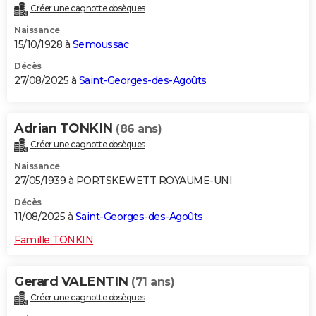
Créer une cagnotte obsèques
City break
Voyage de noces
Climat
Destinations
Voyage nature
Forum
+
PHOTO
Naissance
15/10/1928 à
Semoussac
GUIDES D'ACHAT
Décès
BONS PLANS
27/08/2025 à
Saint-Georges-des-Agoûts
CARTE DE VOEUX
Adrian TONKIN
(86 ans)
Carte Bonne année
Carte Pâques
Carte de Noël
Carte Saint-Valentin
Carte d'anniversaire
DICTIONNAIRE
Créer une cagnotte obsèques
Biographies
Expressions
Dictionnaire
Citations
Proverbes
PROGRAMME TV
Naissance
27/05/1939 à PORTSKEWETT ROYAUME-UNI
COPAINS D'AVANT
Décès
Se connecter
Collèges
Universités
Service militaire
S'inscrire
Lycées
Primaires
Entreprises
Avis de recherche
11/08/2025 à
Saint-Georges-des-Agoûts
AVIS DE DÉCÈS
Famille TONKIN
FORUM
Lifestyle
Sport
Television
Cinema
Bricolage
Culture
Auto
Voyage
Gerard VALENTIN
(71 ans)
Créer une cagnotte obsèques