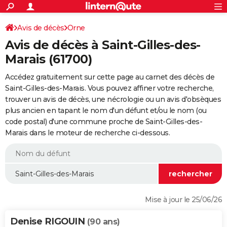
ACTUALITÉS
Connexion
S'inscrire
Avis de décès
Orne
Rechercher
Société
Education
Villes
Politique
Faits Divers
Monde
+
SPORT
Avis de décès à Saint-Gilles-des-
Football
Cyclisme
Forum
Coupe du monde 2026
Tennis
Rugby
CULTURE
Marais (61700)
TNT
Cinéma
Musique
Programme TV
Streaming
Sorties cinéma
+
FINANCE
Accédez gratuitement sur cette page au carnet des décès de
Saint-Gilles-des-Marais. Vous pouvez affiner votre recherche,
Impôts
Immobilier
Banque
Crédit
Retraite
Epargne
Risques naturels par ville
Assurance
AUTO
trouver un avis de décès, une nécrologie ou un avis d'obsèques
plus ancien en tapant le nom d'un défunt et/ou le nom (ou
Réserver un essai
Berlines
Forum auto
Essais
Citadines
SUV
+
HIGH-TECH
code postal) d'une commune proche de Saint-Gilles-des-
Marais dans le moteur de recherche ci-dessous.
Meilleur smartphone
Ordinateurs
Guide high-tech
Mobiles
Internet
Jeux vidéo
+
BRICOLAGE
Aménagement intérieur
Cuisine
Jardinage
+
Forum
Extérieur
Salle de bains
Rangement
WEEK-END
Escapades
Expositions
Week-end nature
Guides de France
Patrimoine
Musées
+
LIFESTYLE
Bien-être
Mode
+
Art de vivre
Loisirs
Modes de vie
SANTE
Mise à jour le 25/06/26
Guide de la santé
Médicaments
+
Alimentation
Maladies
Sommeil
VOYAGE
Denise RIGOUIN
(90 ans)