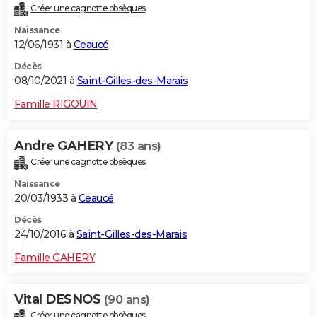
Créer une cagnotte obsèques
City break
Voyage de noces
Climat
Destinations
Voyage nature
Forum
+
PHOTO
Naissance
12/06/1931 à
Ceaucé
GUIDES D'ACHAT
Décès
BONS PLANS
08/10/2021 à
Saint-Gilles-des-Marais
CARTE DE VOEUX
Famille RIGOUIN
Carte Bonne année
Carte Pâques
Carte de Noël
Carte Saint-Valentin
Carte d'anniversaire
DICTIONNAIRE
Andre GAHERY
(83 ans)
Biographies
Expressions
Dictionnaire
Citations
Proverbes
PROGRAMME TV
Créer une cagnotte obsèques
Naissance
COPAINS D'AVANT
20/03/1933 à
Ceaucé
Se connecter
Collèges
Universités
Service militaire
S'inscrire
Lycées
Primaires
Entreprises
Avis de recherche
AVIS DE DÉCÈS
Décès
24/10/2016 à
Saint-Gilles-des-Marais
FORUM
Famille GAHERY
Lifestyle
Sport
Television
Cinema
Bricolage
Culture
Auto
Voyage
Vital DESNOS
(90 ans)
Créer une cagnotte obsèques