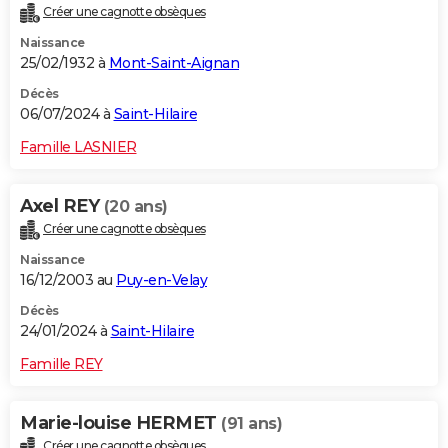
Créer une cagnotte obsèques
City break
Voyage de noces
Climat
Destinations
Voyage nature
Forum
+
PHOTO
Naissance
25/02/1932 à
Mont-Saint-Aignan
GUIDES D'ACHAT
Décès
BONS PLANS
06/07/2024 à
Saint-Hilaire
CARTE DE VOEUX
Famille LASNIER
Carte Bonne année
Carte Pâques
Carte de Noël
Carte Saint-Valentin
Carte d'anniversaire
DICTIONNAIRE
Axel REY
(20 ans)
Biographies
Expressions
Dictionnaire
Citations
Proverbes
PROGRAMME TV
Créer une cagnotte obsèques
Naissance
COPAINS D'AVANT
16/12/2003 au
Puy-en-Velay
Se connecter
Collèges
Universités
Service militaire
S'inscrire
Lycées
Primaires
Entreprises
Avis de recherche
AVIS DE DÉCÈS
Décès
24/01/2024 à
Saint-Hilaire
FORUM
Famille REY
Lifestyle
Sport
Television
Cinema
Bricolage
Culture
Auto
Voyage
Marie-louise HERMET
(91 ans)
Créer une cagnotte obsèques