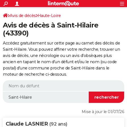
ACTUALITÉS
Connexion
S'inscrire
Avis de décès
Haute-Loire
Rechercher
Société
Education
Villes
Politique
Faits Divers
Monde
+
SPORT
Avis de décès à Saint-Hilaire
Football
Cyclisme
Forum
Coupe du monde 2026
Tennis
Rugby
CULTURE
(43390)
TNT
Cinéma
Musique
Programme TV
Streaming
Sorties cinéma
+
FINANCE
Accédez gratuitement sur cette page au carnet des décès de
Saint-Hilaire. Vous pouvez affiner votre recherche, trouver un
Impôts
Immobilier
Banque
Crédit
Retraite
Epargne
Risques naturels par ville
Assurance
AUTO
avis de décès, une nécrologie ou un avis d'obsèques plus
ancien en tapant le nom d'un défunt et/ou le nom (ou code
Réserver un essai
Berlines
Forum auto
Essais
Citadines
SUV
+
HIGH-TECH
postal) d'une commune proche de Saint-Hilaire dans le
moteur de recherche ci-dessous.
Meilleur smartphone
Ordinateurs
Guide high-tech
Mobiles
Internet
Jeux vidéo
+
BRICOLAGE
Aménagement intérieur
Cuisine
Jardinage
+
Forum
Extérieur
Salle de bains
Rangement
WEEK-END
Escapades
Expositions
Week-end nature
Guides de France
Patrimoine
Musées
+
LIFESTYLE
Bien-être
Mode
+
Art de vivre
Loisirs
Modes de vie
SANTE
Mise à jour le 01/07/26
Guide de la santé
Médicaments
+
Alimentation
Maladies
Sommeil
VOYAGE
Claude LASNIER
(92 ans)