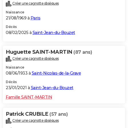
Créer une cagnotte obsèques
City break
Voyage de noces
Climat
Destinations
Voyage nature
Forum
+
PHOTO
Naissance
21/08/1969 à
Paris
GUIDES D'ACHAT
Décès
BONS PLANS
08/02/2025 à
Saint-Jean-du-Bouzet
CARTE DE VOEUX
Huguette SAINT-MARTIN
(87 ans)
Carte Bonne année
Carte Pâques
Carte de Noël
Carte Saint-Valentin
Carte d'anniversaire
DICTIONNAIRE
Créer une cagnotte obsèques
Biographies
Expressions
Dictionnaire
Citations
Proverbes
PROGRAMME TV
Naissance
08/06/1933 à
Saint-Nicolas-de-la-Grave
COPAINS D'AVANT
Décès
Se connecter
Collèges
Universités
Service militaire
S'inscrire
Lycées
Primaires
Entreprises
Avis de recherche
23/01/2021 à
Saint-Jean-du-Bouzet
AVIS DE DÉCÈS
Famille SAINT-MARTIN
FORUM
Lifestyle
Sport
Television
Cinema
Bricolage
Culture
Auto
Voyage
Patrick CRUBILE
(57 ans)
Créer une cagnotte obsèques