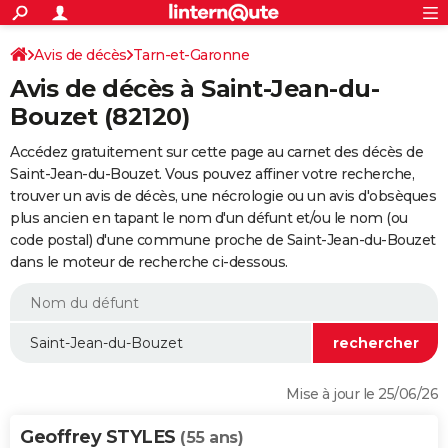
ACTUALITÉS
Connexion
S'inscrire
Avis de décès
Tarn-et-Garonne
Rechercher
Société
Education
Villes
Politique
Faits Divers
Monde
+
SPORT
Avis de décès à Saint-Jean-du-
Football
Cyclisme
Forum
Coupe du monde 2026
Tennis
Rugby
CULTURE
Bouzet (82120)
TNT
Cinéma
Musique
Programme TV
Streaming
Sorties cinéma
+
FINANCE
Accédez gratuitement sur cette page au carnet des décès de
Saint-Jean-du-Bouzet. Vous pouvez affiner votre recherche,
Impôts
Immobilier
Banque
Crédit
Retraite
Epargne
Risques naturels par ville
Assurance
AUTO
trouver un avis de décès, une nécrologie ou un avis d'obsèques
plus ancien en tapant le nom d'un défunt et/ou le nom (ou
Réserver un essai
Berlines
Forum auto
Essais
Citadines
SUV
+
HIGH-TECH
code postal) d'une commune proche de Saint-Jean-du-Bouzet
dans le moteur de recherche ci-dessous.
Meilleur smartphone
Ordinateurs
Guide high-tech
Mobiles
Internet
Jeux vidéo
+
BRICOLAGE
Aménagement intérieur
Cuisine
Jardinage
+
Forum
Extérieur
Salle de bains
Rangement
WEEK-END
Escapades
Expositions
Week-end nature
Guides de France
Patrimoine
Musées
+
LIFESTYLE
Bien-être
Mode
+
Art de vivre
Loisirs
Modes de vie
SANTE
Mise à jour le 25/06/26
Guide de la santé
Médicaments
+
Alimentation
Maladies
Sommeil
VOYAGE
Geoffrey STYLES
(55 ans)