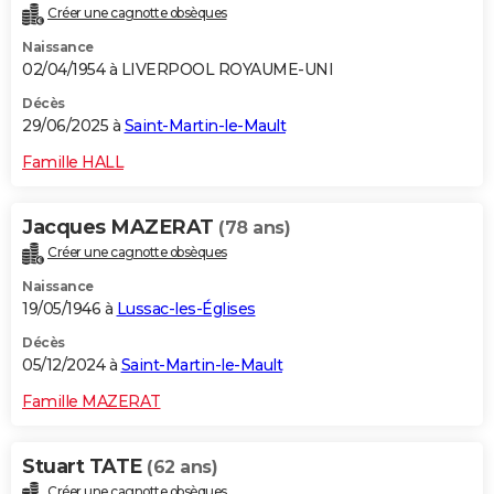
Créer une cagnotte obsèques
City break
Voyage de noces
Climat
Destinations
Voyage nature
Forum
+
PHOTO
Naissance
02/04/1954 à LIVERPOOL ROYAUME-UNI
GUIDES D'ACHAT
Décès
BONS PLANS
29/06/2025 à
Saint-Martin-le-Mault
CARTE DE VOEUX
Famille HALL
Carte Bonne année
Carte Pâques
Carte de Noël
Carte Saint-Valentin
Carte d'anniversaire
DICTIONNAIRE
Jacques MAZERAT
(78 ans)
Biographies
Expressions
Dictionnaire
Citations
Proverbes
PROGRAMME TV
Créer une cagnotte obsèques
Naissance
COPAINS D'AVANT
19/05/1946 à
Lussac-les-Églises
Se connecter
Collèges
Universités
Service militaire
S'inscrire
Lycées
Primaires
Entreprises
Avis de recherche
AVIS DE DÉCÈS
Décès
05/12/2024 à
Saint-Martin-le-Mault
FORUM
Famille MAZERAT
Lifestyle
Sport
Television
Cinema
Bricolage
Culture
Auto
Voyage
Stuart TATE
(62 ans)
Créer une cagnotte obsèques