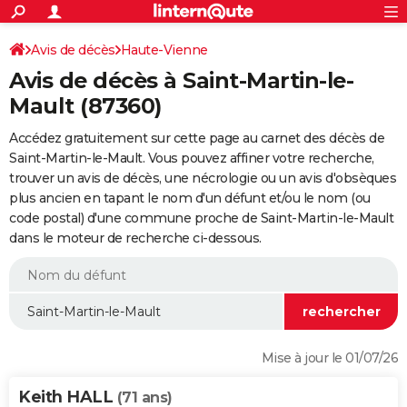
ACTUALITÉS
Connexion
S'inscrire
Avis de décès
Haute-Vienne
Rechercher
Société
Education
Villes
Politique
Faits Divers
Monde
+
SPORT
Avis de décès à Saint-Martin-le-
Football
Cyclisme
Forum
Coupe du monde 2026
Tennis
Rugby
CULTURE
Mault (87360)
TNT
Cinéma
Musique
Programme TV
Streaming
Sorties cinéma
+
FINANCE
Accédez gratuitement sur cette page au carnet des décès de
Saint-Martin-le-Mault. Vous pouvez affiner votre recherche,
Impôts
Immobilier
Banque
Crédit
Retraite
Epargne
Risques naturels par ville
Assurance
AUTO
trouver un avis de décès, une nécrologie ou un avis d'obsèques
plus ancien en tapant le nom d'un défunt et/ou le nom (ou
Réserver un essai
Berlines
Forum auto
Essais
Citadines
SUV
+
HIGH-TECH
code postal) d'une commune proche de Saint-Martin-le-Mault
dans le moteur de recherche ci-dessous.
Meilleur smartphone
Ordinateurs
Guide high-tech
Mobiles
Internet
Jeux vidéo
+
BRICOLAGE
Aménagement intérieur
Cuisine
Jardinage
+
Forum
Extérieur
Salle de bains
Rangement
WEEK-END
Escapades
Expositions
Week-end nature
Guides de France
Patrimoine
Musées
+
LIFESTYLE
Bien-être
Mode
+
Art de vivre
Loisirs
Modes de vie
SANTE
Mise à jour le 01/07/26
Guide de la santé
Médicaments
+
Alimentation
Maladies
Sommeil
VOYAGE
Keith HALL
(71 ans)