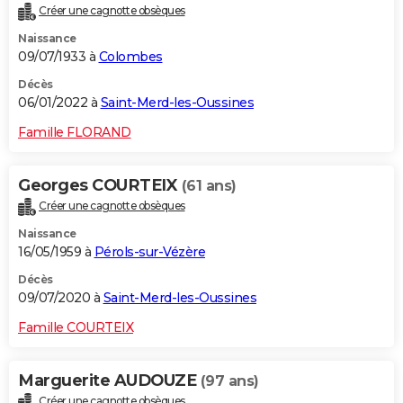
Créer une cagnotte obsèques
City break
Voyage de noces
Climat
Destinations
Voyage nature
Forum
+
PHOTO
Naissance
09/07/1933 à
Colombes
GUIDES D'ACHAT
Décès
BONS PLANS
06/01/2022 à
Saint-Merd-les-Oussines
CARTE DE VOEUX
Famille FLORAND
Carte Bonne année
Carte Pâques
Carte de Noël
Carte Saint-Valentin
Carte d'anniversaire
DICTIONNAIRE
Georges COURTEIX
(61 ans)
Biographies
Expressions
Dictionnaire
Citations
Proverbes
PROGRAMME TV
Créer une cagnotte obsèques
Naissance
COPAINS D'AVANT
16/05/1959 à
Pérols-sur-Vézère
Se connecter
Collèges
Universités
Service militaire
S'inscrire
Lycées
Primaires
Entreprises
Avis de recherche
AVIS DE DÉCÈS
Décès
09/07/2020 à
Saint-Merd-les-Oussines
FORUM
Famille COURTEIX
Lifestyle
Sport
Television
Cinema
Bricolage
Culture
Auto
Voyage
Marguerite AUDOUZE
(97 ans)
Créer une cagnotte obsèques