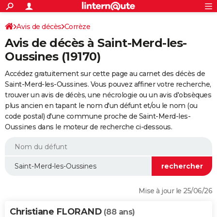
ACTUALITÉS
Connexion
S'inscrire
Avis de décès
Corrèze
Rechercher
Société
Education
Villes
Politique
Faits Divers
Monde
+
SPORT
Avis de décès à Saint-Merd-les-
Football
Cyclisme
Forum
Coupe du monde 2026
Tennis
Rugby
CULTURE
Oussines (19170)
TNT
Cinéma
Musique
Programme TV
Streaming
Sorties cinéma
+
FINANCE
Accédez gratuitement sur cette page au carnet des décès de
Saint-Merd-les-Oussines. Vous pouvez affiner votre recherche,
Impôts
Immobilier
Banque
Crédit
Retraite
Epargne
Risques naturels par ville
Assurance
AUTO
trouver un avis de décès, une nécrologie ou un avis d'obsèques
plus ancien en tapant le nom d'un défunt et/ou le nom (ou
Réserver un essai
Berlines
Forum auto
Essais
Citadines
SUV
+
HIGH-TECH
code postal) d'une commune proche de Saint-Merd-les-
Oussines dans le moteur de recherche ci-dessous.
Meilleur smartphone
Ordinateurs
Guide high-tech
Mobiles
Internet
Jeux vidéo
+
BRICOLAGE
Aménagement intérieur
Cuisine
Jardinage
+
Forum
Extérieur
Salle de bains
Rangement
WEEK-END
Escapades
Expositions
Week-end nature
Guides de France
Patrimoine
Musées
+
LIFESTYLE
Bien-être
Mode
+
Art de vivre
Loisirs
Modes de vie
SANTE
Mise à jour le 25/06/26
Guide de la santé
Médicaments
+
Alimentation
Maladies
Sommeil
VOYAGE
Christiane FLORAND
(88 ans)