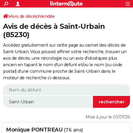
ACTUALITÉS
Connexion
S'inscrire
Avis de décès
Vendée
Rechercher
Société
Education
Villes
Politique
Faits Divers
Monde
+
SPORT
Avis de décès à Saint-Urbain
Football
Cyclisme
Forum
Coupe du monde 2026
Tennis
Rugby
CULTURE
(85230)
TNT
Cinéma
Musique
Programme TV
Streaming
Sorties cinéma
+
FINANCE
Accédez gratuitement sur cette page au carnet des décès de
Saint-Urbain. Vous pouvez affiner votre recherche, trouver un
Impôts
Immobilier
Banque
Crédit
Retraite
Epargne
Risques naturels par ville
Assurance
AUTO
avis de décès, une nécrologie ou un avis d'obsèques plus
ancien en tapant le nom d'un défunt et/ou le nom (ou code
Réserver un essai
Berlines
Forum auto
Essais
Citadines
SUV
+
HIGH-TECH
postal) d'une commune proche de Saint-Urbain dans le
moteur de recherche ci-dessous.
Meilleur smartphone
Ordinateurs
Guide high-tech
Mobiles
Internet
Jeux vidéo
+
BRICOLAGE
Aménagement intérieur
Cuisine
Jardinage
+
Forum
Extérieur
Salle de bains
Rangement
WEEK-END
Escapades
Expositions
Week-end nature
Guides de France
Patrimoine
Musées
+
LIFESTYLE
Bien-être
Mode
+
Art de vivre
Loisirs
Modes de vie
SANTE
Mise à jour le 01/07/26
Guide de la santé
Médicaments
+
Alimentation
Maladies
Sommeil
VOYAGE
Monique PONTREAU
(76 ans)