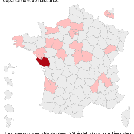
département de naissance.
Les personnes décédées à Saint-Urbain par lieu de 