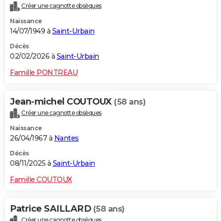
Créer une cagnotte obsèques
City break
Voyage de noces
Climat
Destinations
Voyage nature
Forum
+
PHOTO
Naissance
14/07/1949 à
Saint-Urbain
GUIDES D'ACHAT
Décès
BONS PLANS
02/02/2026 à
Saint-Urbain
CARTE DE VOEUX
Famille PONTREAU
Carte Bonne année
Carte Pâques
Carte de Noël
Carte Saint-Valentin
Carte d'anniversaire
DICTIONNAIRE
Jean-michel COUTOUX
(58 ans)
Biographies
Expressions
Dictionnaire
Citations
Proverbes
PROGRAMME TV
Créer une cagnotte obsèques
Naissance
COPAINS D'AVANT
26/04/1967 à
Nantes
Se connecter
Collèges
Universités
Service militaire
S'inscrire
Lycées
Primaires
Entreprises
Avis de recherche
AVIS DE DÉCÈS
Décès
08/11/2025 à
Saint-Urbain
FORUM
Famille COUTOUX
Lifestyle
Sport
Television
Cinema
Bricolage
Culture
Auto
Voyage
Patrice SAILLARD
(58 ans)
Créer une cagnotte obsèques