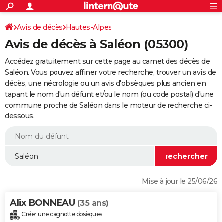
ACTUALITÉS
Connexion
S'inscrire
Avis de décès
Hautes-Alpes
Rechercher
Société
Education
Villes
Politique
Faits Divers
Monde
+
SPORT
Avis de décès à Saléon (05300)
Football
Cyclisme
Forum
Coupe du monde 2026
Tennis
Rugby
CULTURE
Accédez gratuitement sur cette page au carnet des décès de
TNT
Cinéma
Musique
Programme TV
Streaming
Sorties cinéma
+
Saléon. Vous pouvez affiner votre recherche, trouver un avis de
FINANCE
décès, une nécrologie ou un avis d'obsèques plus ancien en
Impôts
Immobilier
Banque
Crédit
Retraite
Epargne
Risques naturels par ville
Assurance
AUTO
tapant le nom d'un défunt et/ou le nom (ou code postal) d'une
commune proche de Saléon dans le moteur de recherche ci-
Réserver un essai
Berlines
Forum auto
Essais
Citadines
SUV
+
HIGH-TECH
dessous.
Meilleur smartphone
Ordinateurs
Guide high-tech
Mobiles
Internet
Jeux vidéo
+
BRICOLAGE
Aménagement intérieur
Cuisine
Jardinage
+
Forum
Extérieur
Salle de bains
Rangement
WEEK-END
Escapades
Expositions
Week-end nature
Guides de France
Patrimoine
Musées
+
LIFESTYLE
Mise à jour le 25/06/26
Bien-être
Mode
+
Art de vivre
Loisirs
Modes de vie
SANTE
Alix BONNEAU
(35 ans)
Guide de la santé
Médicaments
+
Alimentation
Maladies
Sommeil
VOYAGE
Créer une cagnotte obsèques