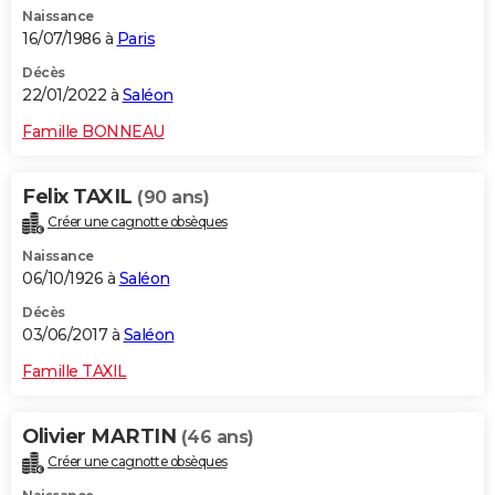
Naissance
City break
Voyage de noces
Climat
Destinations
Voyage nature
Forum
+
PHOTO
16/07/1986 à
Paris
GUIDES D'ACHAT
Décès
22/01/2022 à
Saléon
BONS PLANS
Famille BONNEAU
CARTE DE VOEUX
Felix TAXIL
(90 ans)
Carte Bonne année
Carte Pâques
Carte de Noël
Carte Saint-Valentin
Carte d'anniversaire
DICTIONNAIRE
Créer une cagnotte obsèques
Biographies
Expressions
Dictionnaire
Citations
Proverbes
PROGRAMME TV
Naissance
06/10/1926 à
Saléon
COPAINS D'AVANT
Décès
03/06/2017 à
Saléon
Se connecter
Collèges
Universités
Service militaire
S'inscrire
Lycées
Primaires
Entreprises
Avis de recherche
AVIS DE DÉCÈS
Famille TAXIL
FORUM
Lifestyle
Sport
Television
Cinema
Bricolage
Culture
Auto
Voyage
Olivier MARTIN
(46 ans)
Créer une cagnotte obsèques