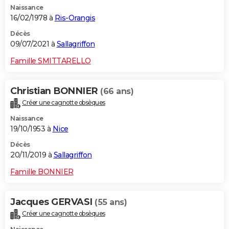
Naissance
City break
Voyage de noces
Climat
Destinations
Voyage nature
Forum
+
PHOTO
16/02/1978 à
Ris-Orangis
GUIDES D'ACHAT
Décès
09/07/2021 à
Sallagriffon
BONS PLANS
Famille SMITTARELLO
CARTE DE VOEUX
Christian BONNIER
(66 ans)
Carte Bonne année
Carte Pâques
Carte de Noël
Carte Saint-Valentin
Carte d'anniversaire
DICTIONNAIRE
Créer une cagnotte obsèques
Biographies
Expressions
Dictionnaire
Citations
Proverbes
PROGRAMME TV
Naissance
19/10/1953 à
Nice
COPAINS D'AVANT
Décès
20/11/2019 à
Sallagriffon
Se connecter
Collèges
Universités
Service militaire
S'inscrire
Lycées
Primaires
Entreprises
Avis de recherche
AVIS DE DÉCÈS
Famille BONNIER
FORUM
Lifestyle
Sport
Television
Cinema
Bricolage
Culture
Auto
Voyage
Jacques GERVASI
(55 ans)
Créer une cagnotte obsèques