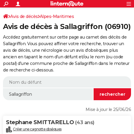
ACTUALITÉS
Connexion
S'inscrire
Avis de décès
Alpes-Maritimes
Rechercher
Société
Education
Villes
Politique
Faits Divers
Monde
+
SPORT
Avis de décès à Sallagriffon (06910)
Football
Cyclisme
Forum
Coupe du monde 2026
Tennis
Rugby
CULTURE
Accédez gratuitement sur cette page au carnet des décès de
TNT
Cinéma
Musique
Programme TV
Streaming
Sorties cinéma
+
Sallagriffon. Vous pouvez affiner votre recherche, trouver un
FINANCE
avis de décès, une nécrologie ou un avis d'obsèques plus
Impôts
Immobilier
Banque
Crédit
Retraite
Epargne
Risques naturels par ville
Assurance
AUTO
ancien en tapant le nom d'un défunt et/ou le nom (ou code
postal) d'une commune proche de Sallagriffon dans le moteur
Réserver un essai
Berlines
Forum auto
Essais
Citadines
SUV
+
HIGH-TECH
de recherche ci-dessous.
Meilleur smartphone
Ordinateurs
Guide high-tech
Mobiles
Internet
Jeux vidéo
+
BRICOLAGE
Aménagement intérieur
Cuisine
Jardinage
+
Forum
Extérieur
Salle de bains
Rangement
WEEK-END
Escapades
Expositions
Week-end nature
Guides de France
Patrimoine
Musées
+
LIFESTYLE
Mise à jour le 25/06/26
Bien-être
Mode
+
Art de vivre
Loisirs
Modes de vie
SANTE
Stephane SMITTARELLO
(43 ans)
Guide de la santé
Médicaments
+
Alimentation
Maladies
Sommeil
VOYAGE
Créer une cagnotte obsèques