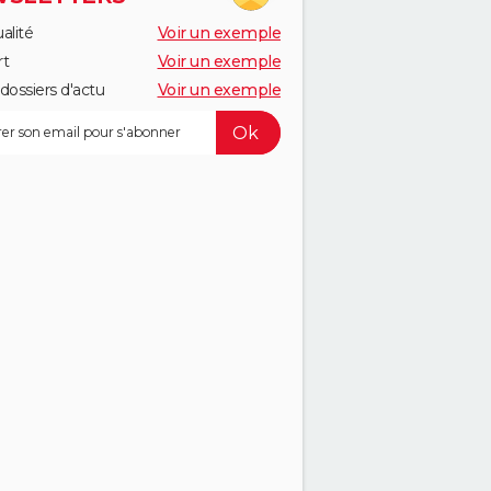
alité
Voir un exemple
rt
Voir un exemple
dossiers d'actu
Voir un exemple